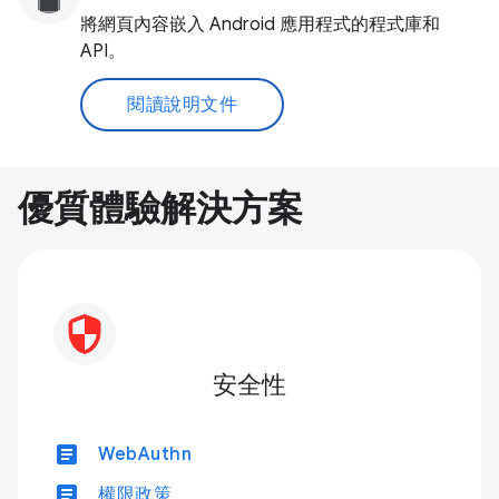
將網頁內容嵌入 Android 應用程式的程式庫和
API。
閱讀說明文件
優質體驗解決方案
安全性
article
WebAuthn
article
權限政策