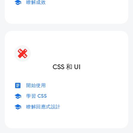
school
瞭解成效
CSS 和 UI
article
開始使用
school
學習 CSS
school
瞭解回應式設計