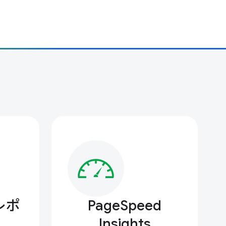
 レポ
PageSpeed
Insights