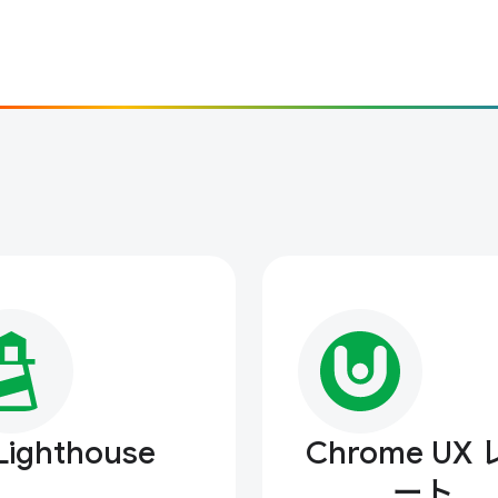
Lighthouse
Chrome UX
ート