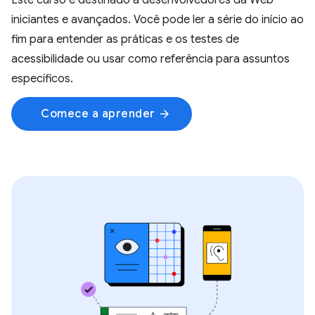
Este curso é destinado a desenvolvedores da Web
iniciantes e avançados. Você pode ler a série do início ao
fim para entender as práticas e os testes de
acessibilidade ou usar como referência para assuntos
específicos.
Comece a aprender
arrow_forward