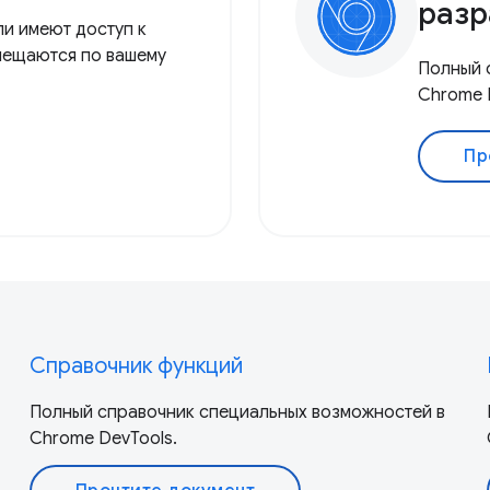
разр
ли имеют доступ к
мещаются по вашему
Полный 
Chrome 
Пр
Справочник функций
Полный справочник специальных возможностей в
Chrome DevTools.