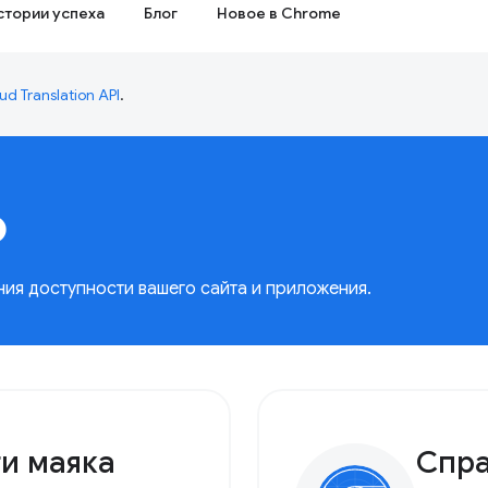
стории успеха
Блог
Новое в Chrome
ud Translation API
.
ь
ия доступности вашего сайта и приложения.
и маяка
Спра