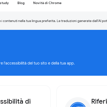
study
Blog
Novità di Chrome
 i contenuti nella tua lingua preferita. Le traduzioni generate dall'AI p
'accessibilità del tuo sito e della tua app.
sibilità di
Rife