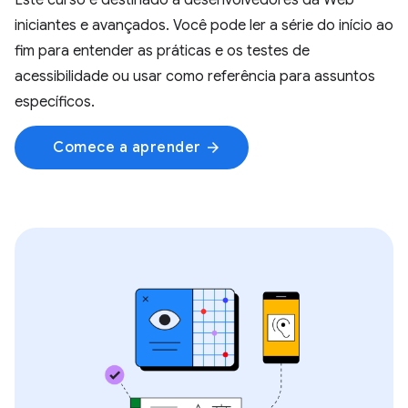
Este curso é destinado a desenvolvedores da Web
iniciantes e avançados. Você pode ler a série do início ao
fim para entender as práticas e os testes de
acessibilidade ou usar como referência para assuntos
específicos.
Comece a aprender
arrow_forward