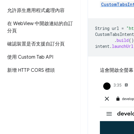
CustomTabsIn
允許原生應用程式處理內容
在 Web
View 中開啟連結的自訂
String
url
=
"ht
分頁
CustomTabsIntent
.
build
()
確認裝置是否支援自訂分頁
intent
.
launchUrl
使用 Custom Tab API
新增 HTTP CORS 標頭
這會開啟全螢幕