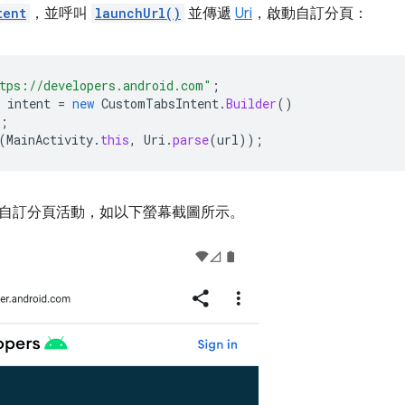
tent
，並呼叫
launchUrl()
並傳遞
Uri
，啟動自訂分頁：
tps://developers.android.com"
;
intent
=
new
CustomTabsIntent
.
Builder
()
;
(
MainActivity
.
this
,
Uri
.
parse
(
url
));
自訂分頁活動，如以下螢幕截圖所示。