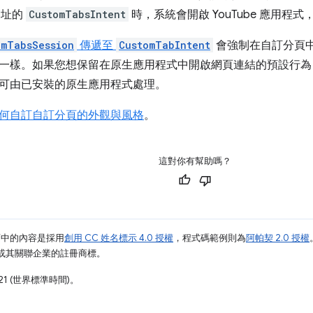
片網址的
CustomTabsIntent
時，系統會開啟 YouTube 應用程
omTabsSession
傳遞至
CustomTabIntent
會強制在自訂分頁
一樣。如果您想保留在原生應用程式中開啟網頁連結的預設行為
可由已安裝的原生應用程式處理。
何自訂自訂分頁的外觀與風格
。
這對你有幫助嗎？
面中的內容是採用
創用 CC 姓名標示 4.0 授權
，程式碼範例則為
阿帕契 2.0 授權
e 和/或其關聯企業的註冊商標。
21 (世界標準時間)。