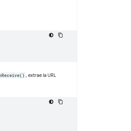
nReceive()
, extrae la URL