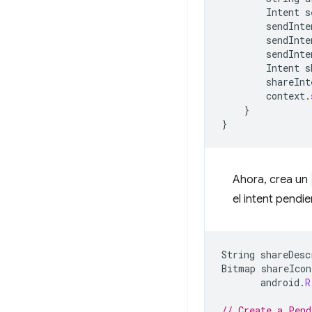
Intent
s
sendInte
sendInte
sendInte
Intent
s
shareInt
context
.
}
}
Ahora, crea un
el intent pendie
String
shareDesc
Bitmap
shareIcon
android
.
R
// Create a Pend