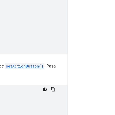
 de
setActionButton()
. Pasa