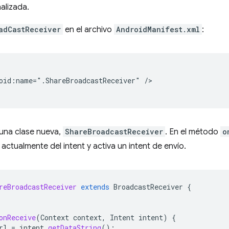
alizada.
adCastReceiver
en el archivo
AndroidManifest.xml
:
oid:name=".ShareBroadcastReceiver"
/>

una clase nueva,
ShareBroadcastReceiver
. En el método
o
actualmente del intent y activa un intent de envío.
reBroadcastReceiver
extends
BroadcastReceiver
{
onReceive
(
Context
context
,
Intent
intent
)
{
rl
=
intent
.
getDataString
();