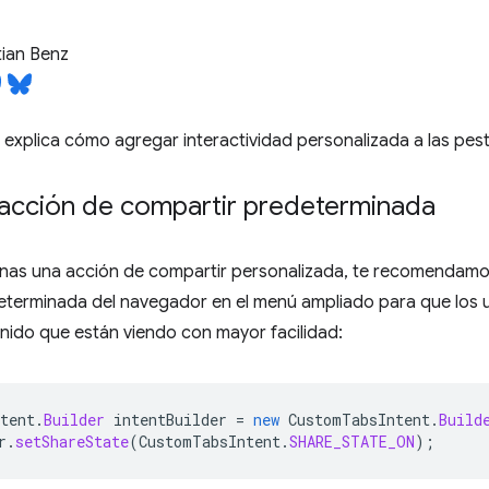
ian Benz
e explica cómo agregar interactividad personalizada a las pes
a acción de compartir predeterminada
nas una acción de compartir personalizada, te recomendamos 
eterminada del navegador en el menú ampliado para que los 
enido que están viendo con mayor facilidad:
tent
.
Builder
intentBuilder
=
new
CustomTabsIntent
.
Build
r
.
setShareState
(
CustomTabsIntent
.
SHARE_STATE_ON
);