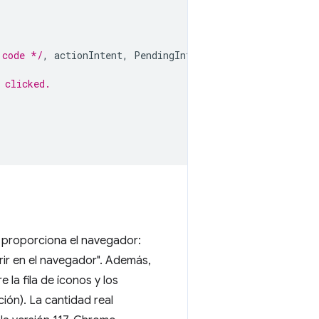
 code */
,
actionIntent
,
PendingIntent
.
FLAG_MUTABLE
);
 clicked.
 proporciona el navegador:
Abrir en el navegador". Además,
la fila de íconos y los
ión). La cantidad real