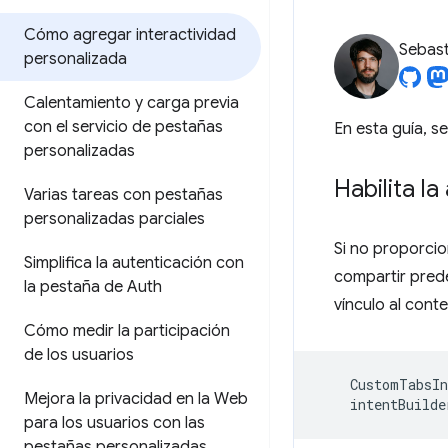
Cómo agregar interactividad
Sebast
personalizada
Calentamiento y carga previa
con el servicio de pestañas
En esta guía, s
personalizadas
Habilita l
Varias tareas con pestañas
personalizadas parciales
Si no proporcio
Simplifica la autenticación con
compartir pred
la pestaña de Auth
vínculo al cont
Cómo medir la participación
de los usuarios
CustomTabsIn
Mejora la privacidad en la Web
intentBuilde
para los usuarios con las
pestañas personalizadas