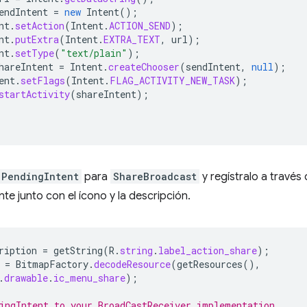
endIntent
=
new
Intent
();
nt
.
setAction
(
Intent
.
ACTION_SEND
);
nt
.
putExtra
(
Intent
.
EXTRA_TEXT
,
url
);
nt
.
setType
(
"text/plain"
);
hareIntent
=
Intent
.
createChooser
(
sendIntent
,
null
);
ent
.
setFlags
(
Intent
.
FLAG_ACTIVITY_NEW_TASK
);
startActivity
(
shareIntent
);
PendingIntent
para
ShareBroadcast
y regístralo a través
nte junto con el ícono y la descripción.
ription
=
getString
(
R
.
string
.
label_action_share
);
=
BitmapFactory
.
decodeResource
(
getResources
(),
.
drawable
.
ic_menu_share
);
ingIntent to your BroadCastReceiver implementation