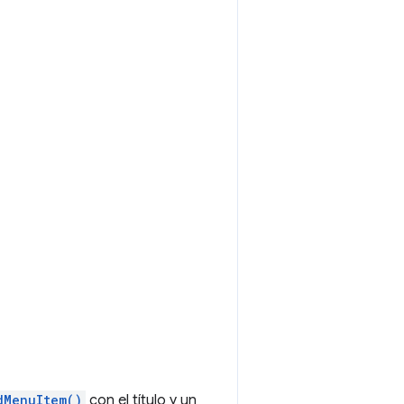
dMenuItem()
con el título y un