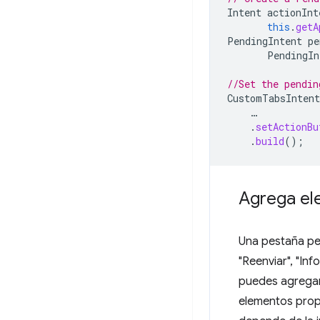
Intent
actionInt
this
.
getA
PendingIntent
pe
PendingIn
//Set the pendin
CustomTabsIntent
…
.
setActionBu
.
build
();
Agrega el
Una pestaña pe
"Reenviar", "Inf
puedes agregar 
elementos propo