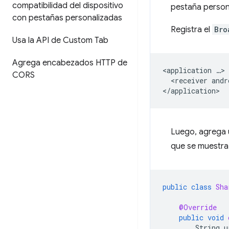
compatibilidad del dispositivo
pestaña person
con pestañas personalizadas
Registra el
Bro
Usa la API de Custom Tab
Agrega encabezados HTTP de
<application
CORS
<receiver
andr
Luego, agrega 
que se muestra 
public
class
Sha
@Override
public
void
String
u