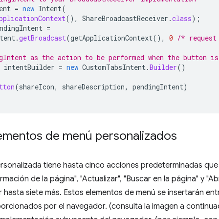
ent
=
new
Intent
(
pplicationContext
(),
ShareBroadcastReceiver
.
class
);
ndingIntent
=
tent
.
getBroadcast
(
getApplicationContext
(),
0
/* request
gIntent as the action to be performed when the button is
intentBuilder
=
new
CustomTabsIntent
.
Builder
()
tton
(
shareIcon
,
shareDescription
,
pendingIntent
)
ementos de menú personalizados
rsonalizada tiene hasta cinco acciones predeterminadas que
ormación de la página", "Actualizar", "Buscar en la página" y "
hasta siete más. Estos elementos de menú se insertarán entre 
rcionados por el navegador. (consulta la imagen a continuac