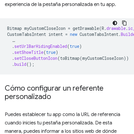
experiencia de la pestaña personalizada en tu app.
Bitmap
myCustomCloseIcon
=
getDrawable
(
R
.
drawable
.
ic
CustomTabsIntent
intent
=
new
CustomTabsIntent
.
Build
…
.
setUrlBarHidingEnabled
(
true
)
.
setShowTitle
(
true
)
.
setCloseButtonIcon
(
toBitmap
(
myCustomCloseIcon
))
.
build
();
Cómo configurar un referente
personalizado
Puedes establecer tu app como la URL de referencia
cuando inicies tu pestaña personalizada. De esta
manera, puedes informar a los sitios web de dónde