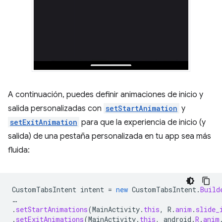
A continuación, puedes definir animaciones de inicio y
salida personalizadas con
setStartAnimation
y
setExitAnimation
para que la experiencia de inicio (y
salida) de una pestaña personalizada en tu app sea más
fluida:
CustomTabsIntent
intent
=
new
CustomTabsIntent
.
Build
…
.
setStartAnimations
(
MainActivity
.
this
,
R
.
anim
.
slide_
.
setExitAnimations
(
MainActivity
.
this
,
android
.
R
.
anim