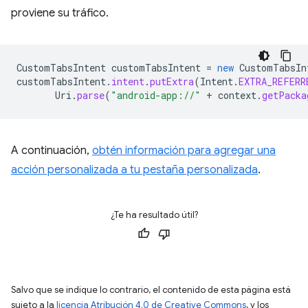
proviene su tráfico.
CustomTabsIntent
customTabsIntent
=
new
CustomTabsIn
customTabsIntent
.
intent
.
putExtra
(
Intent
.
EXTRA_REFERR
Uri
.
parse
(
"android-app://"
+
context
.
getPacka
A continuación,
obtén información para agregar una
acción personalizada a tu pestaña personalizada
.
¿Te ha resultado útil?
Salvo que se indique lo contrario, el contenido de esta página está
sujeto a la
licencia Atribución 4.0 de Creative Commons
, y los