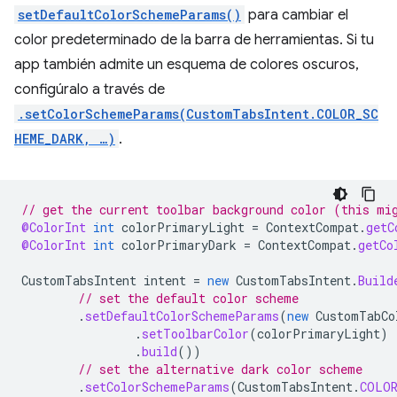
setDefaultColorSchemeParams()
para cambiar el
color predeterminado de la barra de herramientas. Si tu
app también admite un esquema de colores oscuros,
configúralo a través de
.setColorSchemeParams(CustomTabsIntent.COLOR_SC
HEME_DARK, …)
.
// get the current toolbar background color (this mi
@ColorInt
int
colorPrimaryLight
=
ContextCompat
.
getC
@ColorInt
int
colorPrimaryDark
=
ContextCompat
.
getCo
CustomTabsIntent
intent
=
new
CustomTabsIntent
.
Build
// set the default color scheme
.
setDefaultColorSchemeParams
(
new
CustomTabCo
.
setToolbarColor
(
colorPrimaryLight
)
.
build
())
// set the alternative dark color scheme
.
setColorSchemeParams
(
CustomTabsIntent
.
COLOR