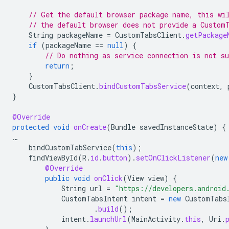
// Get the default browser package name, this wi
// the default browser does not provide a Custom
String
packageName
=
CustomTabsClient
.
getPackage
if
(
packageName
==
null
)
{
// Do nothing as service connection is not su
return
;
}
CustomTabsClient
.
bindCustomTabsService
(
context
,
}
@Override
protected
void
onCreate
(
Bundle
savedInstanceState
)
{
…
bindCustomTabService
(
this
);
findViewById
(
R
.
id
.
button
).
setOnClickListener
(
new
@Override
public
void
onClick
(
View
view
)
{
String
url
=
"https://developers.android
CustomTabsIntent
intent
=
new
CustomTabs
.
build
();
intent
.
launchUrl
(
MainActivity
.
this
,
Uri
.