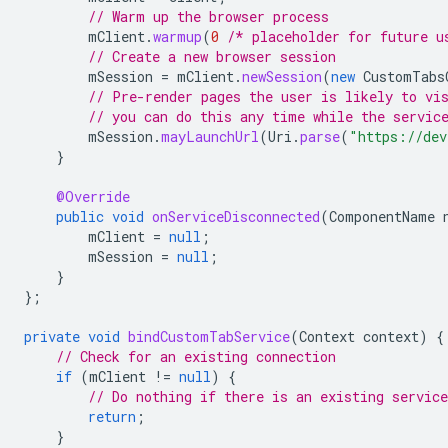
// Warm up the browser process
mClient
.
warmup
(
0
/* placeholder for future u
// Create a new browser session
mSession
=
mClient
.
newSession
(
new
CustomTabs
// Pre-render pages the user is likely to vi
// you can do this any time while the servic
mSession
.
mayLaunchUrl
(
Uri
.
parse
(
"https://dev
}
@Override
public
void
onServiceDisconnected
(
ComponentName
mClient
=
null
;
mSession
=
null
;
}
};
private
void
bindCustomTabService
(
Context
context
)
{
// Check for an existing connection
if
(
mClient
!=
null
)
{
// Do nothing if there is an existing service
return
;
}