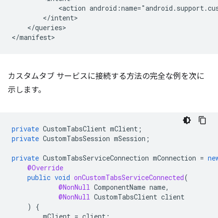
<action
android:name="android.support.cu
</queries>

カスタムタブ サービスに接続する方法の完全な例を次に
示します。
private
CustomTabsClient
mClient
;
private
CustomTabsSession
mSession
;
private
CustomTabsServiceConnection
mConnection
=
ne
@Override
public
void
onCustomTabsServiceConnected
(
@NonNull
ComponentName
name
,
@NonNull
CustomTabsClient
client
)
{
mClient
=
client
;