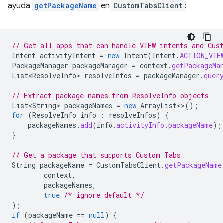
ayuda
getPackageName
en
CustomTabsClient
:
// Get all apps that can handle VIEW intents and Cus
Intent
activityIntent
=
new
Intent
(
Intent
.
ACTION_VIE
PackageManager
packageManager
=
context
.
getPackageMa
List<ResolveInfo>
resolveInfos
=
packageManager
.
quer
// Extract package names from ResolveInfo objects
List<String>
packageNames
=
new
ArrayList
<>
();
for
(
ResolveInfo
info
:
resolveInfos
)
{
packageNames
.
add
(
info
.
activityInfo
.
packageName
);
}
// Get a package that supports Custom Tabs
String
packageName
=
CustomTabsClient
.
getPackageName
context
,
packageNames
,
true
/* ignore default */
);
if
(
packageName
==
null
)
{