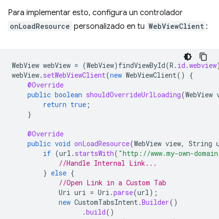
Para implementar esto, configura un controlador
onLoadResource
personalizado en tu
WebViewClient
:
WebView
webView
=
(
WebView
)
findViewById
(
R
.
id
.
webview
webView
.
setWebViewClient
(
new
WebViewClient
()
{
@Override
public
boolean
shouldOverrideUrlLoading
(
WebView
return
true
;
}
@Override
public
void
onLoadResource
(
WebView
view
,
String
if
(
url
.
startsWith
(
"http://www.my-own-domain
//Handle Internal Link...
}
else
{
//Open Link in a Custom Tab
Uri
uri
=
Uri
.
parse
(
url
);
new
CustomTabsIntent
.
Builder
()
.
build
()