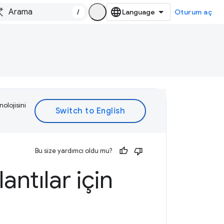
/
Oturum aç
olojisini
Bu size yardımcı oldu mu?
tılar için