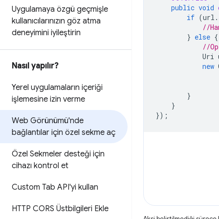
public
void
Uygulamaya özgü geçmişle
if
(
url
.
kullanıcılarınızın göz atma
//Ha
deneyimini iyileştirin
}
else
{
//Op
Uri
Nasıl yapılır?
new
Yerel uygulamaların içeriği
}
işlemesine izin verme
}
});
Web Görünümü'nde
bağlantılar için özel sekme aç
Özel Sekmeler desteği için
cihazı kontrol et
Custom Tab API'yi kullan
HTTP CORS Üstbilgileri Ekle
Aksi belirtilmediği sürece