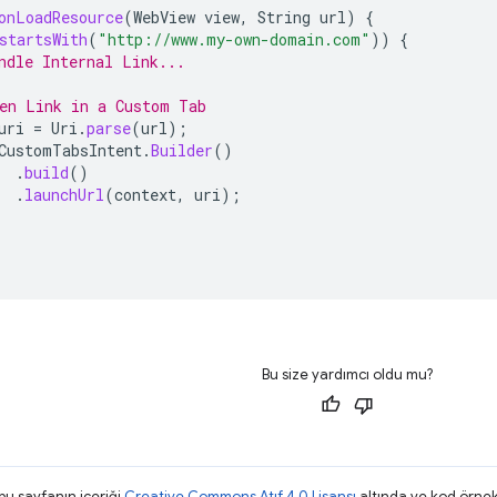
onLoadResource
(
WebView
view
,
String
url
)
{
startsWith
(
"http://www.my-own-domain.com"
))
{
ndle Internal Link...
en Link in a Custom Tab
uri
=
Uri
.
parse
(
url
);
CustomTabsIntent
.
Builder
()
.
build
()
.
launchUrl
(
context
,
uri
);
Bu size yardımcı oldu mu?
 bu sayfanın içeriği
Creative Commons Atıf 4.0 Lisansı
altında ve kod örnek