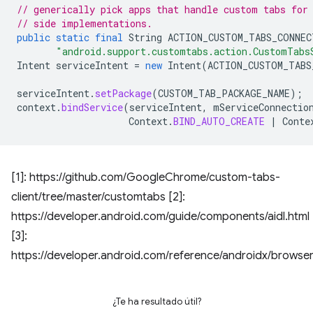
// generically pick apps that handle custom tabs for
// side implementations.
public
static
final
String
ACTION_CUSTOM_TABS_CONNEC
"android.support.customtabs.action.CustomTabs
Intent
serviceIntent
=
new
Intent
(
ACTION_CUSTOM_TABS
serviceIntent
.
setPackage
(
CUSTOM_TAB_PACKAGE_NAME
);
context
.
bindService
(
serviceIntent
,
mServiceConnectio
Context
.
BIND_AUTO_CREATE
|
Conte
[1]: https://github.com/GoogleChrome/custom-tabs-
client/tree/master/customtabs [2]:
https://developer.android.com/guide/components/aidl.html
[3]:
https://developer.android.com/reference/androidx/brows
¿Te ha resultado útil?