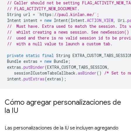
// Caller should not be setting FLAG_ACTIVITY_NEW_TA
// FLAG_ACTIVITY_NEW_DOCUMENT. 
String
url
=
¨
https
:
//paul.kinlan.me/¨;
Intent
intent
=
new
Intent
(
Intent
.
ACTION_VIEW
,
Uri
.
p
//  Must have. Extra used to match the session. Its 
//  whilst creating a news session. See newSession()
//  used and there is no valid session id to be provi
//  with a null value to launch a custom tab.
private
static
final
String
EXTRA_CUSTOM_TABS_SESSIO
Bundle
extras
=
new
Bundle
;
extras
.
putBinder
(
EXTRA_CUSTOM_TABS_SESSION
,
sessionICustomTabsCallback
.
asBinder
()
/* Set to n
intent
.
putExtras
(
extras
);
Cómo agregar personalizaciones de
la IU
Las personalizaciones de la IU se incluyen agregando