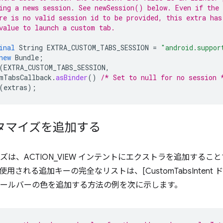
ing a news session. See newSession() below. Even if the 
re is no valid session id to be provided, this extra has
value to launch a custom tab.
inal
String
EXTRA_CUSTOM_TABS_SESSION
=
"android.suppor
new
Bundle
;
(
EXTRA_CUSTOM_TABS_SESSION
,
mTabsCallback
.
asBinder
()
/* Set to null for no session 
(
extras
);
スタマイズを追加する
イズは、ACTION_VIEW インテントにエクストラを追加するこ
用される追加キーの完全なリストは、[CustomTabsIntent ド
ツールバーの色を追加する方法の例を次に示します。