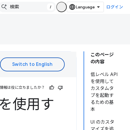
/
ログイン
このページ
の内容
低レベル API
を使用して
情報は役に立ちましたか？
カスタムタ
ブを起動す
I を使用す
るための基
本
UI のカスタ
マイズを追