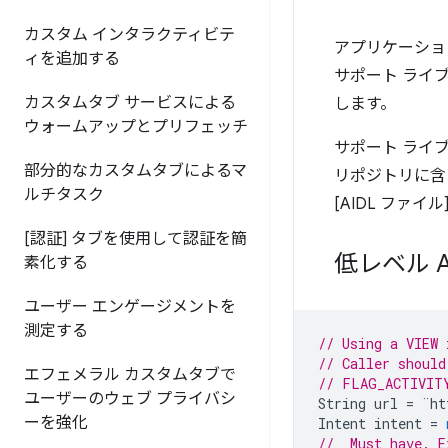
カスタム インタラクティビテ
アプリケーションを
ィを追加する
サポート ライ
カスタムタブ サービスによる
します。
ウォームアップとプリフェッチ
サポート ライブ
部分的なカスタムタブによるマ
リポジトリに含ま
ルチタスク
[AIDL ファイ
[認証] タブを使用して認証を簡
低レベル 
素化する
ユーザー エンゲージメントを
測定する
// Using a VIEW 
// Caller should
エフェメラル カスタムタブで
// FLAG_ACTIVIT
ユーザーのウェブ プライバシ
String
url
=
¨
ht
ーを強化
Intent
intent
=
//  Must have. E