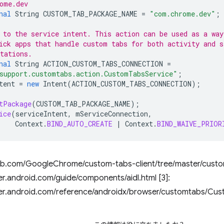
ome.dev
nal
String
CUSTOM_TAB_PACKAGE_NAME
=
"com.chrome.dev"
;
 to the service intent. This action can be used as a way
ick apps that handle custom tabs for both activity and s
tations.
nal
String
ACTION_CUSTOM_TABS_CONNECTION
=
support.customtabs.action.CustomTabsService"
;
tent
=
new
Intent
(
ACTION_CUSTOM_TABS_CONNECTION
);
tPackage
(
CUSTOM_TAB_PACKAGE_NAME
);
ice
(
serviceIntent
,
mServiceConnection
,
Context
.
BIND_AUTO_CREATE
|
Context
.
BIND_WAIVE_PRIOR
ithub.com/GoogleChrome/custom-tabs-client/tree/master/custo
er.android.com/guide/components/aidl.html [3]:
per.android.com/reference/androidx/browser/customtabs/Cu