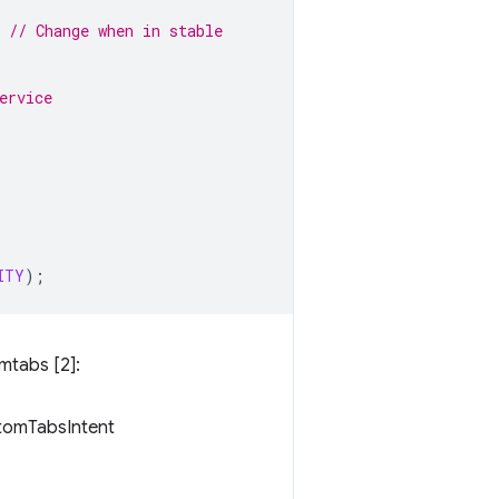
// Change when in stable
 
ervice 
ITY
);
mtabs [2]:
stomTabsIntent