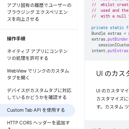
//  whilst creat
アプリ固有の履歴でユーザーの
//  used and the
ブラウジング エクスペリエン
//  with a null 
スを向上させる
private
static
f
Bundle
extras
=
操作手順
extras
.
putBinder
sessionICusto
intent
.
putExtras
ネイティブ アプリにコンテン
ツの処理を許可する
Web
View でリンクのカスタム
UI のカ
タブを開く
デバイスがカスタムタブに対応
UI のカスタマ
しているかどうかを確認する
カスタマイズに使
す。カスタム 
Custom Tab API を使用する
HTTP CORS ヘッダーを追加す