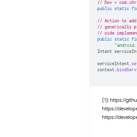
// Dev = com.chr
public
static
fi
// Action to add
// generically p
// side implemen
public
static
fi
"android.
Intent
serviceIn
serviceIntent
.
se
context
.
bindServ
[1]: https://g
https://develop
https://develo