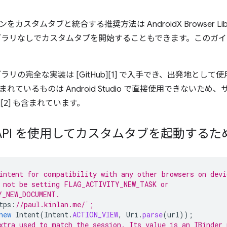
カスタムタブと統合する推奨方法は AndroidX Browser Li
ブラリなしでカスタムタブを開始することもできます。このガ
ラリの完全な実装は [GitHub][1] で入手でき、出発地として使
れているものは Android Studio で直接使用できないた
ル][2] も含まれています。
API を使用してカスタムタブを起動するた
intent for compatibility with any other browsers on devi
 not be setting FLAG_ACTIVITY_NEW_TASK or 
Y_NEW_DOCUMENT. 
tps
:
//paul.kinlan.me/¨;
new
Intent
(
Intent
.
ACTION_VIEW
,
Uri
.
parse
(
url
));
xtra used to match the session. Its value is an IBinder 