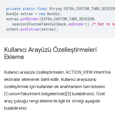
private
static
final
String
EXTRA_CUSTOM_TABS_SESSIO
Bundle
extras
=
new
Bundle
;
extras
.
putBinder
(
EXTRA_CUSTOM_TABS_SESSION
,
sessionICustomTabsCallback
.
asBinder
()
/* Set to n
intent
.
putExtras
(
extras
);
Kullanıcı Arayüzü Özelleştirmeleri
Ekleme
Kullanıcı arayüzü özelleştirmeleri, ACTION_VIEW intent'ine
ekstralar eklenerek dahil edilir. Kullanıcı arayüzünü
özelleştirmek için kullanılan ek anahtarların tam listesini
[CustomTabsIntent belgelerinde][3] bulabilirsiniz. Özel
araç çubuğu rengi ekleme ile ilgili bir örneği aşağıda
bulabilirsiniz: