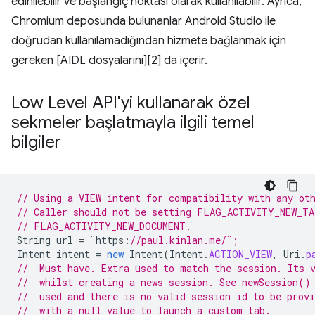
edinilebilir ve başlangıç noktası olarak kullanılabilir. Ayrıca,
Chromium deposunda bulunanlar Android Studio ile
doğrudan kullanılamadığından hizmete bağlanmak için
gereken [AIDL dosyalarını][2] da içerir.
Low Level API'yi kullanarak özel
sekmeler başlatmayla ilgili temel
bilgiler
// Using a VIEW intent for compatibility with any ot
// Caller should not be setting FLAG_ACTIVITY_NEW_TA
// FLAG_ACTIVITY_NEW_DOCUMENT. 
String
url
=
¨
https
:
//paul.kinlan.me/¨;
Intent
intent
=
new
Intent
(
Intent
.
ACTION_VIEW
,
Uri
.
p
//  Must have. Extra used to match the session. Its 
//  whilst creating a news session. See newSession()
//  used and there is no valid session id to be provi
//  with a null value to launch a custom tab.