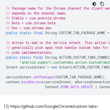
// Package name for the Chrome channel the client wa
// depends on the channel name.
// Stable = com.android.chrome
// Beta = com.chrome.beta
// Dev = com.chrome.dev
public
static
final
String
CUSTOM_TAB_PACKAGE_NAME
=
// Action to add to the service intent. This action 
// generically pick apps that handle custom tabs for
// side implementations.
public
static
final
String
ACTION_CUSTOM_TABS_CONNEC
"android.support.customtabs.action.CustomTabs
Intent
serviceIntent
=
new
Intent
(
ACTION_CUSTOM_TABS
serviceIntent
.
setPackage
(
CUSTOM_TAB_PACKAGE_NAME
);
context
.
bindService
(
serviceIntent
,
mServiceConnectio
Context
.
BIND_AUTO_CREATE
|
Conte
[1]: https://github.com/GoogleChrome/custom-tabs-