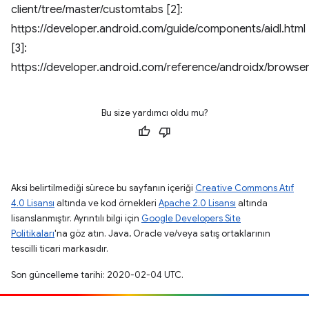
client/tree/master/customtabs [2]:
https://developer.android.com/guide/components/aidl.html
[3]:
https://developer.android.com/reference/androidx/brows
Bu size yardımcı oldu mu?
Aksi belirtilmediği sürece bu sayfanın içeriği
Creative Commons Atıf
4.0 Lisansı
altında ve kod örnekleri
Apache 2.0 Lisansı
altında
lisanslanmıştır. Ayrıntılı bilgi için
Google Developers Site
Politikaları
'na göz atın. Java, Oracle ve/veya satış ortaklarının
tescilli ticari markasıdır.
Son güncelleme tarihi: 2020-02-04 UTC.