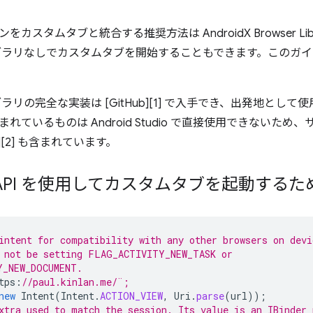
カスタムタブと統合する推奨方法は AndroidX Browser Li
ブラリなしでカスタムタブを開始することもできます。このガ
ラリの完全な実装は [GitHub][1] で入手でき、出発地として使
れているものは Android Studio で直接使用できないた
ル][2] も含まれています。
API を使用してカスタムタブを起動するた
intent for compatibility with any other browsers on devi
 not be setting FLAG_ACTIVITY_NEW_TASK or 
Y_NEW_DOCUMENT. 
tps
:
//paul.kinlan.me/¨;
new
Intent
(
Intent
.
ACTION_VIEW
,
Uri
.
parse
(
url
));
xtra used to match the session. Its value is an IBinder 