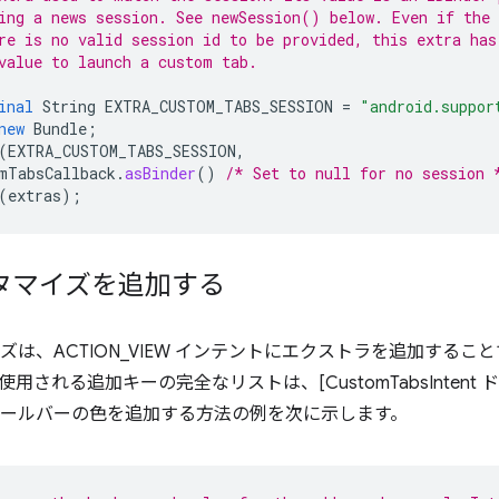
ing a news session. See newSession() below. Even if the 
re is no valid session id to be provided, this extra has
value to launch a custom tab.
inal
String
EXTRA_CUSTOM_TABS_SESSION
=
"android.suppor
new
Bundle
;
(
EXTRA_CUSTOM_TABS_SESSION
,
mTabsCallback
.
asBinder
()
/* Set to null for no session 
(
extras
);
スタマイズを追加する
イズは、ACTION_VIEW インテントにエクストラを追加するこ
用される追加キーの完全なリストは、[CustomTabsIntent ド
ツールバーの色を追加する方法の例を次に示します。