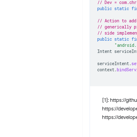
// Dev = com.chr
public
static
fi
// Action to add
// generically p
// side implemen
public
static
fi
"android.
Intent
serviceIn
serviceIntent
.
se
context
.
bindServ
[1]: https://g
https://develop
https://develo