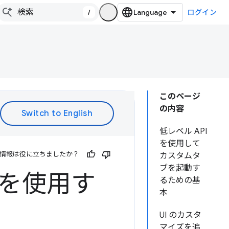
/
ログイン
このページ
の内容
低レベル API
を使用して
情報は役に立ちましたか？
カスタムタ
ブを起動す
I を使用す
るための基
本
UI のカスタ
マイズを追