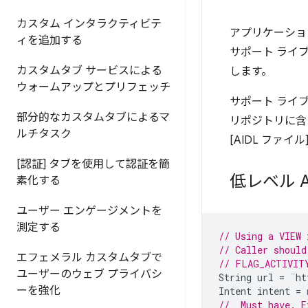
カスタム インタラクティビテ
アプリケーションを
ィを追加する
サポート ライ
カスタムタブ サービスによる
します。
ウォームアップとプリフェッチ
サポート ライブ
部分的なカスタムタブによるマ
リポジトリに含ま
ルチタスク
[AIDL ファイ
[認証] タブを使用して認証を簡
低レベル 
素化する
ユーザー エンゲージメントを
測定する
// Using a VIEW 
// Caller should
エフェメラル カスタムタブで
// FLAG_ACTIVIT
ユーザーのウェブ プライバシ
String
url
=
¨
ht
ーを強化
Intent
intent
=
//  Must have. E