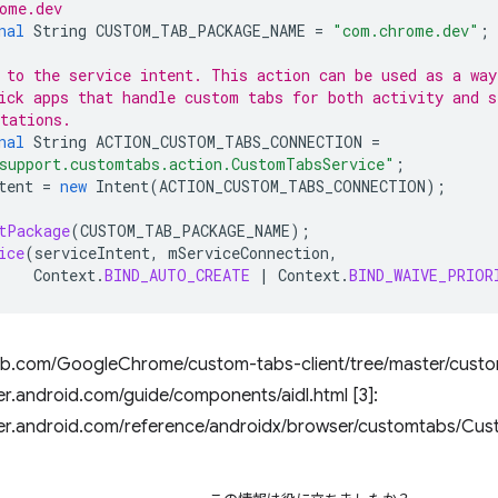
ome.dev
nal
String
CUSTOM_TAB_PACKAGE_NAME
=
"com.chrome.dev"
;
 to the service intent. This action can be used as a way
ick apps that handle custom tabs for both activity and s
tations.
nal
String
ACTION_CUSTOM_TABS_CONNECTION
=
support.customtabs.action.CustomTabsService"
;
tent
=
new
Intent
(
ACTION_CUSTOM_TABS_CONNECTION
);
tPackage
(
CUSTOM_TAB_PACKAGE_NAME
);
ice
(
serviceIntent
,
mServiceConnection
,
Context
.
BIND_AUTO_CREATE
|
Context
.
BIND_WAIVE_PRIOR
ithub.com/GoogleChrome/custom-tabs-client/tree/master/custo
er.android.com/guide/components/aidl.html [3]:
per.android.com/reference/androidx/browser/customtabs/Cu