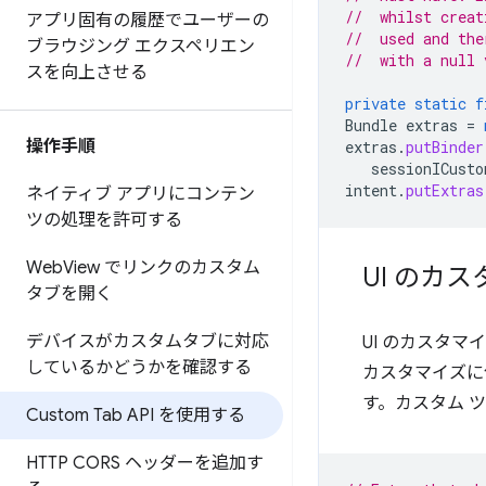
//  whilst creat
アプリ固有の履歴でユーザーの
//  used and the
ブラウジング エクスペリエン
//  with a null 
スを向上させる
private
static
f
Bundle
extras
=
操作手順
extras
.
putBinder
sessionICusto
intent
.
putExtras
ネイティブ アプリにコンテン
ツの処理を許可する
Web
View でリンクのカスタム
UI のカ
タブを開く
デバイスがカスタムタブに対応
UI のカスタマ
しているかどうかを確認する
カスタマイズに使
す。カスタム 
Custom Tab API を使用する
HTTP CORS ヘッダーを追加す