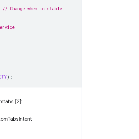
// Change when in stable
 
ervice 
ITY
);
mtabs [2]:
stomTabsIntent