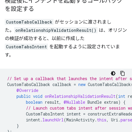
検証後にインテントを起動するコールバック
を設定する
CustomTabsCallback
がセッションに渡されまし
た。
onRelationshipValidationResult()
は、オリジン
の検証が成功すると、以前に作成した
CustomTabsIntent
を起動するように設定されていま
す。
// Set up a callback that launches the intent after s
CustomTabsCallback
callback
=
new
CustomTabsCallback
@Override
public
void
onRelationshipValidationResult
(
int
r
boolean
result
,
@Nullable
Bundle
extras
)
{
// Launch custom tabs intent after session w
CustomTabsIntent
intent
=
constructExtraHead
intent
.
launchUrl
(
MainActivity
.
this
,
Uri
.
pars
}
};