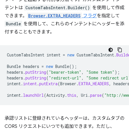
テントは
CustomTabsIntent.Builder()
を使用して作成
できます。
Browser.EXTRA_HEADERS
フラグ
を指定して
Bundle
を使用して、これらのインテントにヘッダーを添
付することもできます。
CustomTabsIntent
intent
=
new
CustomTabsIntent
.
Build
Bundle
headers
=
new
Bundle
();
headers
.
putString
(
"bearer-token"
,
"Some token"
);
headers
.
putString
(
"redirect-url"
,
"Some redirect url
intent
.
intent
.
putExtra
(
Browser
.
EXTRA_HEADERS
,
header
intent
.
launchUrl
(
Activity
.
this
,
Uri
.
parse
(
"http://ww
承認リストに登録されているヘッダーは、カスタムタブの
CORS リクエストにいつでも追加できます。ただし、