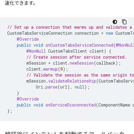
速化できます。
// Set up a connection that warms up and validates a
CustomTabsServiceConnection
connection
=
new
CustomT
@Override
public
void
onCustomTabsServiceConnected
(
@NonNul
@NonNull
CustomTabsClient
client
)
{
// Create session after service connected.
mSession
=
client
.
newSession
(
callback
);
client
.
warmup
(
0
);
// Validate the session as the same origin t
mSession
.
validateRelationship
(
CustomTabsServ
Uri
.
parse
(
url
),
null
);
}
@Override
public
void
onServiceDisconnected
(
ComponentName
};