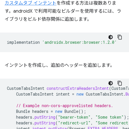
カスタムタブ インテント
を作成する方法は複数ありま
す。androidX で利用可能なビルダーを使用するには、ラ
イブラリをビルド依存関係に追加します。
implementation
'androidx.browser:browser:1.2.0'
インテントを作成し、追加のヘッダーを追加します。
CustomTabsIntent
constructExtraHeadersIntent
(
CustomT
CustomTabsIntent
intent
=
new
CustomTabsIntent
.
B
// Example non-cors-approvelisted headers.
Bundle
headers
=
new
Bundle
();
headers
.
putString
(
"bearer-token"
,
"Some token"
);
headers
.
putString
(
"redirect-url"
,
"Some redirect
intent
.
intent
.
putExtra
(
Browser
.
EXTRA_HEADERS
,
he