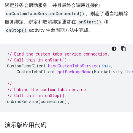
绑定服务会启动服务，并且最终会调用连接的
onCustomTabsServiceConnected()
。别忘了适当地解除
服务绑定。绑定和取消绑定通常在
onStart()
和
onStop()
activity 生命周期方法中完成。
// Bind the custom tabs service connection.
// Call this in onStart()
CustomTabsClient
.
bindCustomTabsService
(
this
,
CustomTabsClient
.
getPackageName
(
MainActivity
.
thi
// …
// Unbind the custom tabs service.
// Call this in onStop().
unbindService
(
connection
);
演示版应用代码