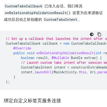
CustomTabsCallback
已传入会话。我们将其
onRelationshipValidationResult()
设置为在来源验证
成功后启动之前创建的
CustomTabsIntent
。
// Set up a callback that launches the intent after s
CustomTabsCallback
callback
=
new
CustomTabsCallback
@Override
public
void
onRelationshipValidationResult
(
int
r
boolean
result
,
@Nullable
Bundle
extras
)
{
// Launch custom tabs intent after session w
CustomTabsIntent
intent
=
constructExtraHead
intent
.
launchUrl
(
MainActivity
.
this
,
Uri
.
pars
}
};
绑定自定义标签页服务连接