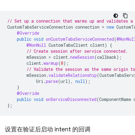
// Set up a connection that warms up and validates a
CustomTabsServiceConnection
connection
=
new
CustomT
@Override
public
void
onCustomTabsServiceConnected
(
@NonNul
@NonNull
CustomTabsClient
client
)
{
// Create session after service connected.
mSession
=
client
.
newSession
(
callback
);
client
.
warmup
(
0
);
// Validate the session as the same origin t
mSession
.
validateRelationship
(
CustomTabsServ
Uri
.
parse
(
url
),
null
);
}
@Override
public
void
onServiceDisconnected
(
ComponentName
};
设置在验证后启动 intent 的回调