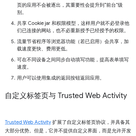
页的应用不会被逐出，其重要性会提升到“前台”级
别。
共享 Cookie jar 和权限模型，这样用户就不必登录他
们已连接的网站，也不必重新授予已经授予的权限。
流量节省程序等浏览器功能（若已启用）会共享，加
载速度更快、费用更低。
可在不同设备之间同步自动填写功能，提高表单填写
速度。
用户可以使用集成的返回按钮返回应用。
自定义标签页与 Trusted Web Activity
Trusted Web Activity
扩展了自定义标签页协议，并具备其
大部分优势。但是，它并不提供自定义界面，而是允许开发