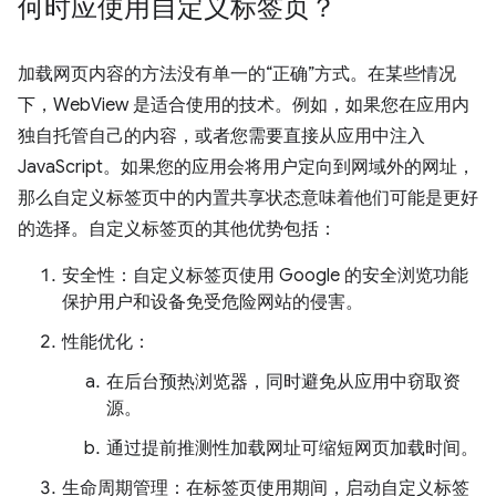
何时应使用自定义标签页？
加载网页内容的方法没有单一的“正确”方式。在某些情况
下，WebView 是适合使用的技术。例如，如果您在应用内
独自托管自己的内容，或者您需要直接从应用中注入
JavaScript。如果您的应用会将用户定向到网域外的网址，
那么自定义标签页中的内置共享状态意味着他们可能是更好
的选择。自定义标签页的其他优势包括：
安全性：自定义标签页使用 Google 的安全浏览功能
保护用户和设备免受危险网站的侵害。
性能优化：
在后台预热浏览器，同时避免从应用中窃取资
源。
通过提前推测性加载网址可缩短网页加载时间。
生命周期管理：在标签页使用期间，启动自定义标签