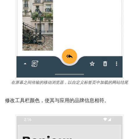
在屏幕之间传输的移动浏览器，以自定义标签页中加载的网站结尾
修改工具栏颜色，使其与应用的品牌信息相符。