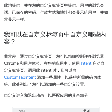
此均提供，并在您的自定义标签页中提供。用户的浏览会
话、已保存的密码、付款方式和地址都会显示给用户，并如
常显示一样。
我可以在自定义标签页中自定义哪些内
容？
非常差！通过自定义标签页，您可以精细控制许多浏览器
Chrome 和用户体验。在您的应用中，使用
Intent
启动自
定义标签页。调用此 intent 时，您可以向
CustomTabIntent
添加一些属性，以获得所需的确切体
验。此处列出了您可以添加的一些自定义设置。
自定义进入和退出动画，以匹配应用的其余部分