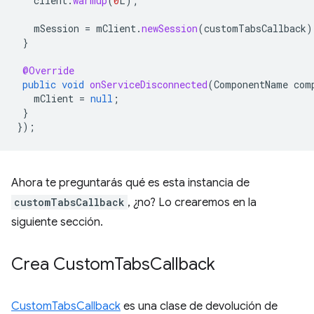
client
.
warmup
(
0
L
);
mSession
=
mClient
.
newSession
(
customTabsCallback
)
}
@Override
public
void
onServiceDisconnected
(
ComponentName
com
mClient
=
null
;
}
});
Ahora te preguntarás qué es esta instancia de
customTabsCallback
, ¿no? Lo crearemos en la
siguiente sección.
Crea Custom
Tabs
Callback
CustomTabsCallback
es una clase de devolución de