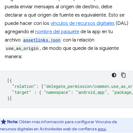
pueda enviar mensajes al origen de destino, debe
declarar a qué origen de fuente es equivalente. Esto se
puede hacer con los
vínculos de recursos digitales
(DAL)
agregando el
nombre del paquete
de la app en tu
archivo
assetlinks.json
con la relación
use_as_origin
, de modo que quede de la siguiente
manera:
[{
"relation"
:
[
"delegate_permission/common.use_as_or
"target"
:
{
"namespace"
:
"android_app"
,
"package
}]
Nota:
Obtén más información para configurar Vínculos de
recursos digitales en Actividades web de confianza
aquí
.