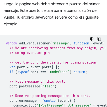
luego, la página web debe obtener el puerto del primer
mensaje. Este puerto se usa para la comunicación de
vuelta. Tu archivo JavaScript se verá como el siguiente
ejemplo:
window
.
addEventListener
(
"message"
,
function
(
event
)
// We are receiveing messages from any origin, you
// using event.origin
// get the port then use it for communication.
var
port
=
event
.
ports
[
0
];
if
(
typeof
port
===
'undefined'
)
return
;
// Post message on this port.
port
.
postMessage
(
"Test"
)
// Receive upcoming messages on this port.
port
.
onmessage
=
function
(
event
)
{
console
.
log
(
"[PostMessage1] Got message"
+
event