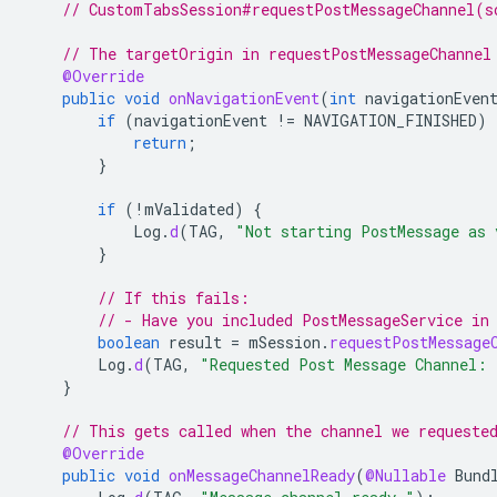
// CustomTabsSession#requestPostMessageChannel(s
// The targetOrigin in requestPostMessageChannel
@Override
public
void
onNavigationEvent
(
int
navigationEven
if
(
navigationEvent
!=
NAVIGATION_FINISHED
)
return
;
}
if
(
!
mValidated
)
{
Log
.
d
(
TAG
,
"Not starting PostMessage as 
}
// If this fails:
// - Have you included PostMessageService in
boolean
result
=
mSession
.
requestPostMessage
Log
.
d
(
TAG
,
"Requested Post Message Channel: 
}
// This gets called when the channel we requeste
@Override
public
void
onMessageChannelReady
(
@Nullable
Bund