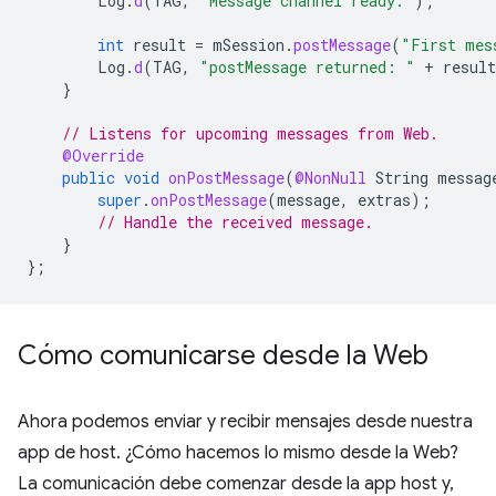
Log
.
d
(
TAG
,
"Message channel ready."
);
int
result
=
mSession
.
postMessage
(
"First mes
Log
.
d
(
TAG
,
"postMessage returned: "
+
result
}
// Listens for upcoming messages from Web.
@Override
public
void
onPostMessage
(
@NonNull
String
messag
super
.
onPostMessage
(
message
,
extras
);
// Handle the received message.
}
};
Cómo comunicarse desde la Web
Ahora podemos enviar y recibir mensajes desde nuestra
app de host. ¿Cómo hacemos lo mismo desde la Web?
La comunicación debe comenzar desde la app host y,