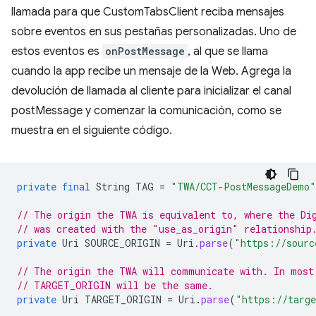
llamada para que CustomTabsClient reciba mensajes
sobre eventos en sus pestañas personalizadas. Uno de
estos eventos es
onPostMessage
, al que se llama
cuando la app recibe un mensaje de la Web. Agrega la
devolución de llamada al cliente para inicializar el canal
postMessage y comenzar la comunicación, como se
muestra en el siguiente código.
private
final
String
TAG
=
"TWA/CCT-PostMessageDemo"
// The origin the TWA is equivalent to, where the Di
// was created with the "use_as_origin" relationship
private
Uri
SOURCE_ORIGIN
=
Uri
.
parse
(
"https://sourc
// The origin the TWA will communicate with. In most
// TARGET_ORIGIN will be the same.
private
Uri
TARGET_ORIGIN
=
Uri
.
parse
(
"https://targe