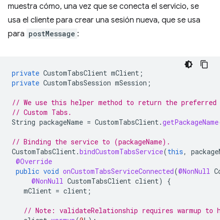
muestra cómo, una vez que se conecta el servicio, se
usa el cliente para crear una sesión nueva, que se usa
para
postMessage
:
private
CustomTabsClient
mClient
;
private
CustomTabsSession
mSession
;
// We use this helper method to return the preferred
// Custom Tabs.
String
packageName
=
CustomTabsClient
.
getPackageName
// Binding the service to (packageName).
CustomTabsClient
.
bindCustomTabsService
(
this
,
package
@Override
public
void
onCustomTabsServiceConnected
(
@NonNull
C
@NonNull
CustomTabsClient
client
)
{
mClient
=
client
;
// Note: validateRelationship requires warmup to 