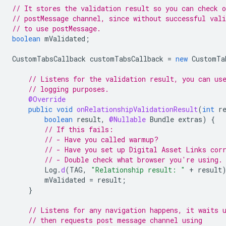
// It stores the validation result so you can check o
// postMessage channel, since without successful vali
// to use postMessage.
boolean
mValidated
;
CustomTabsCallback
customTabsCallback
=
new
CustomTa
// Listens for the validation result, you can us
// logging purposes.
@Override
public
void
onRelationshipValidationResult
(
int
r
boolean
result
,
@Nullable
Bundle
extras
)
{
// If this fails:
// - Have you called warmup?
// - Have you set up Digital Asset Links cor
// - Double check what browser you're using.
Log
.
d
(
TAG
,
"Relationship result: "
+
result
mValidated
=
result
;
}
// Listens for any navigation happens, it waits 
// then requests post message channel using