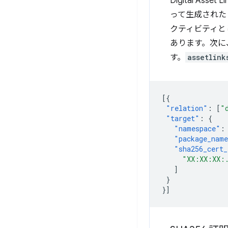
Digital As
って生成された 
クティビティと
あります。次に
す。
assetlink
[{
"relation"
:
[
"
"target"
:
{
"namespace"
:
"package_nam
"sha256_cert_
"XX:XX:XX:
]
}
}]