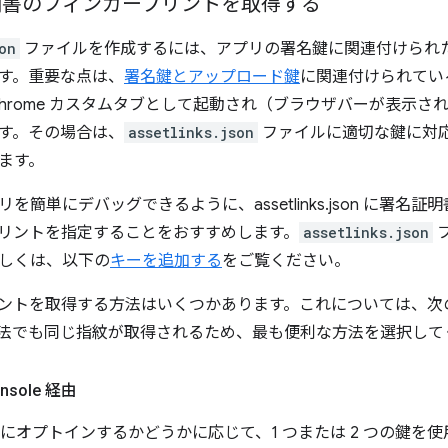
 証明書のフィンガープリントを取得する
on
ファイルを作成するには、アプリの署名鍵に関連付けられた S
す。重要な点は、
署名鍵とアップロード鍵
に関連付けられてい
Chrome カスタムタブとして起動され（ブラウザバーが表示
す。その場合は、
assetlinks.json
ファイルに適切な鍵に対
ます。
を簡単にデバッグできるように、assetlinks.json に署
リントを指定することをおすすめします。
assetlinks.json
しくは、以下の
キーを追加する
をご覧ください。
ントを取得する方法はいくつかあります。これについては、次
法でも同じ指紋が取得されるため、最も便利な方法を選択して
onsole 経由
署名にオプトインするかどうかに応じて、1 つまたは 2 つの鍵