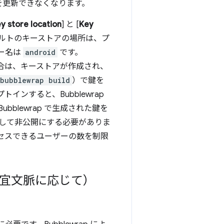
を更新できなくなります。
y store location
] と [
Key
ォルトのキーストアの場所は、プ
ー名は
android
です。
場合は、キーストアが作成され、
bubblewrap build
）で鍵を
インすると、Bubblewrap
lewrap で生成された鍵を
して非公開にする必要がありま
クセスできるユーザーの数を制限
s（#適宜文脈に応じて）