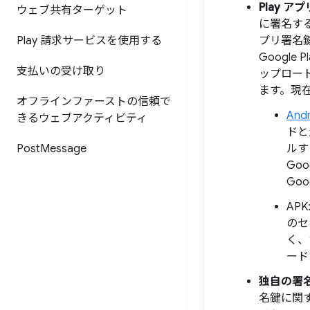
Play 
ウェブ共有ターゲット
に署名する
Play 請求サービスを使用する
プリ署名
Googl
支払いの受け取り
ップロー
ます。現在
オフラインファーストの信頼で
Andr
きるウェブアクティビティ
ドと
Post
Message
ルす
Go
Go
AP
のセ
く、
ード
独自の署
名鍵に関