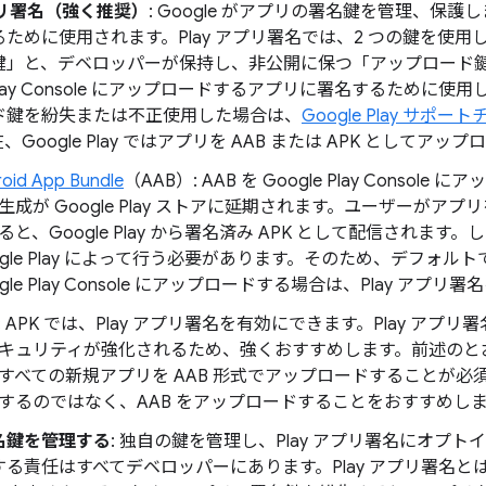
アプリ署名（強く推奨）
: Google がアプリの署名鍵を管理、保護
ために使用されます。Play アプリ署名では、2 つの鍵を使用し
鍵」と、デベロッパーが保持し、非公開に保つ「アップロード
e Play Console にアップロードするアプリに署名するため
ド鍵を紛失または不正使用した場合は、
Google Play サポ
、Google Play ではアプリを AAB または APK としてアッ
oid App Bundle
（AAB）: AAB を Google Play Consol
生成が Google Play ストアに延期されます。ユーザーが
ると、Google Play から署名済み APK として配信されます。
ogle Play によって行う必要があります。そのため、デフォルト
ogle Play Console にアップロードする場合は、Play ア
K: APK では、Play アプリ署名を有効にできます。Play ア
キュリティが強化されるため、強くおすすめします。前述のとおり、G
すべての新規アプリを AAB 形式でアップロードすることが必須
するのではなく、AAB をアップロードすることをおすすめし
名鍵を管理する
: 独自の鍵を管理し、Play アプリ署名にオプ
する責任はすべてデベロッパーにあります。Play アプリ署名