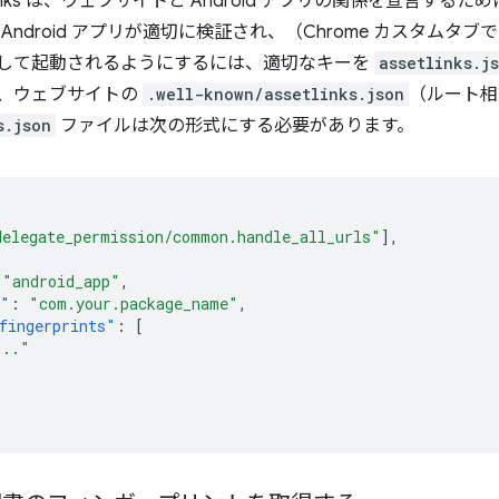
set Links は、ウェブサイトと Android アプリの関係を宣言するた
Android アプリが適切に検証され、（Chrome カスタムタ
して起動されるようにするには、適切なキーを
assetlinks.j
、ウェブサイトの
.well-known/assetlinks.json
（ルート相
s.json
ファイルは次の形式にする必要があります。
delegate_permission/common.handle_all_urls"
],
"android_app"
,
e"
:
"com.your.package_name"
,
fingerprints"
:
[
..."