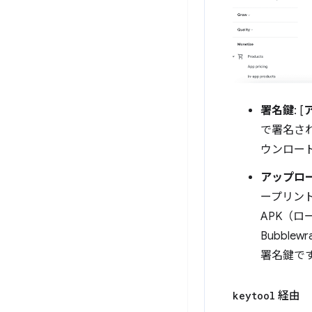
署名鍵
: [
で署名され
ウンロー
アップロ
ープリント
APK（ロ
Bubbl
署名鍵です
keytool
経由