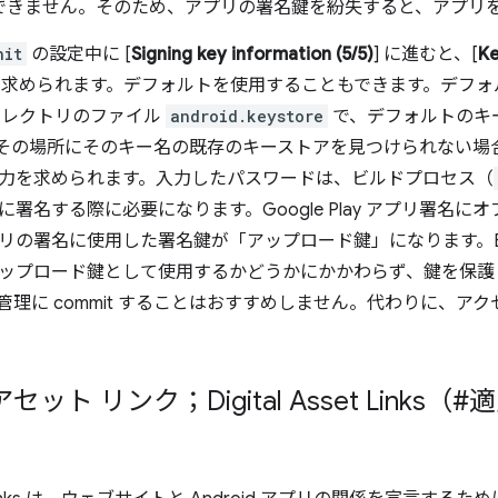
できません。そのため、アプリの署名鍵を紛失すると、アプリ
nit
の設定中に [
Signing key information (5/5)
] に進むと、[
Ke
力を求められます。デフォルトを使用することもできます。デフ
ィレクトリのファイル
android.keystore
で、デフォルトのキ
rap がその場所にそのキー名の既存のキーストアを見つけられない
力を求められます。入力したパスワードは、ビルドプロセス（
署名する際に必要になります。Google Play アプリ署名にオプト
リの署名に使用した署名鍵が「アップロード鍵」になります。Bubb
ップロード鍵として使用するかどうかにかかわらず、鍵を保護
管理に commit することはおすすめしません。代わりに、ア
セット リンク；Digital Asset Link