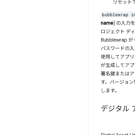
リセット
bubblewrap i
name
] の入
ロジェクト デ
Bubblew
パスワードの入
使用してアプリに
が生成してアプ
署名鍵またはア
す。バージョン
します。
デジタル ア