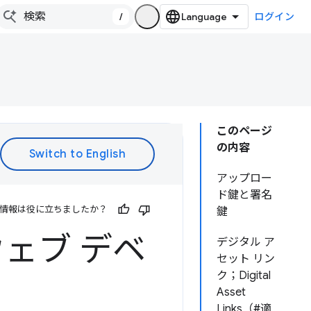
/
ログイン
このページ
の内容
アップロー
ド鍵と署名
情報は役に立ちましたか？
鍵
ウェブ デベ
デジタル ア
セット リン
ク；Digital
Asset
Links（#適