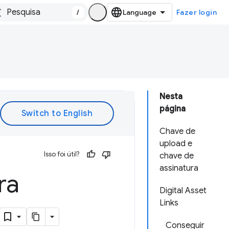
/
Fazer login
Nesta
página
Chave de
upload e
Isso foi útil?
chave de
assinatura
ra
Digital Asset
Links
Conseguir