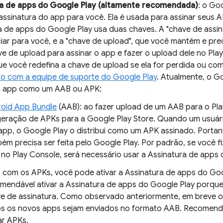
ra de apps do Google Play (altamente recomendada)
: o Go
assinatura do app para você. Ela é usada para assinar seus A
a de apps do Google Play usa duas chaves. A "chave de assi
ciar para você, e a "chave de upload", que você mantém e pr
ve de upload para assinar o app e fazer o upload dele no Pla
ue você redefina a chave de upload se ela for perdida ou co
o com a equipe de suporte do Google Play
. Atualmente, o G
o app como um AAB ou APK:
oid App Bundle
(AAB): ao fazer upload de um AAB para o Pla
geração de APKs para a Google Play Store. Quando um usuári
app, o Google Play o distribui como um APK assinado. Portan
ém precisa ser feita pelo Google Play. Por padrão, se você 
no Play Console, será necessário usar a Assinatura de apps 
 com os APKs, você pode ativar a Assinatura de apps do Goo
mendável ativar a Assinatura de apps do Google Play porqu
e de assinatura. Como observado anteriormente, em breve o 
s os novos apps sejam enviados no formato AAB. Recomend
ar APKs.