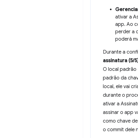
Gerenciar
ativar a 
app. Ao co
perder a 
poderá mai
Durante a con
assinatura (5/5
O local padrão 
padrão da cha
local, ele vai 
durante o proce
ativar a Assin
assinar o app v
como chave de 
o commit dele n