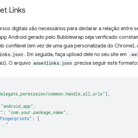
set Links
ursos digitais são necessários para declarar a relação entre s
 app Android gerado pelo Bubblewrap seja verificado corret
eb confiável (em vez de uma guia personalizada do Chrome),
inks.json
. Em seguida, faça upload dele no seu site em
.we
aiz). O arquivo
assetlinks.json
precisa seguir este formato
delegate_permission/common.handle_all_urls"
],
"android_app"
,
e"
:
"com.your.package_name"
,
fingerprints"
:
[
..."