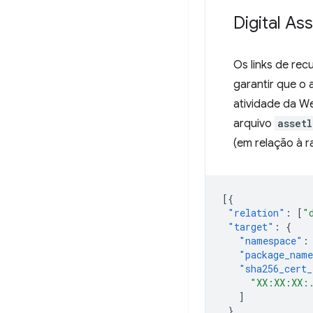
Digital As
Os links de rec
garantir que o
atividade da W
arquivo
assetl
(em relação à r
[{
"relation"
:
[
"
"target"
:
{
"namespace"
:
"package_nam
"sha256_cert_
"XX:XX:XX:
]
}