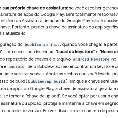
 sua própria chave de assinatura
: se você escolher gerenci
Assinatura de apps do Google Play, será totalmente responsáv
ntrário da Assinatura de apps do Google Play, não é possível
chave. Portanto, perder a chave de assinatura do app signif
s atualizá-lo.
figuração do
bubblewrap init
, quando você chegar à part
)"
, será necessário inserir um
"Local do keystore"
e
"Nome da
do repositório de chaves é o arquivo
android.keystore
no 
ve é
android
. Se o Bubblewrap não encontrar um keystore 
criar um e solicitar senhas. Anote as senhas que você inseriu, 
sso de build (
bubblewrap build
), em que a chave será usa
atura de apps do Google Play, a chave de assinatura gerada 
ai se tornar a "chave de upload". Se você optar por usar a 
assinatura ou upload, proteja e mantenha a chave em segr
o controle de versão. Em vez disso, limite o número de pess