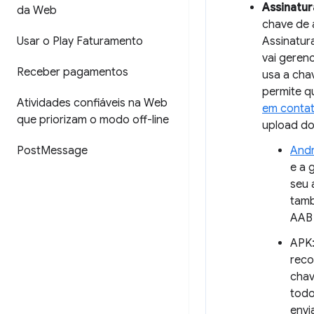
Assinatu
da Web
chave de 
Usar o Play Faturamento
Assinatur
vai geren
Receber pagamentos
usa a cha
permite q
Atividades confiáveis na Web
em contat
que priorizam o modo off-line
upload d
Post
Message
Andr
e a 
seu 
tamb
AAB 
APK:
reco
chav
todo
envi