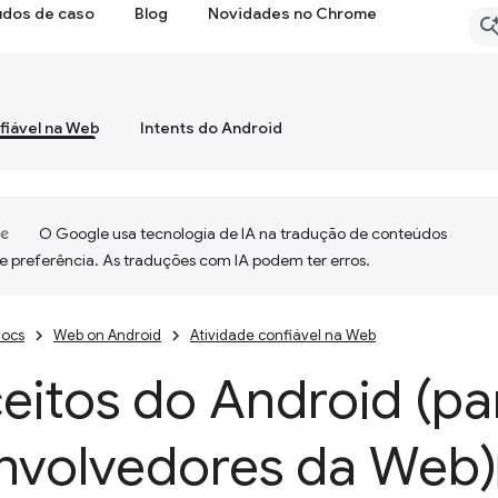
udos de caso
Blog
Novidades no Chrome
fiável na Web
Intents do Android
O Google usa tecnologia de IA na tradução de conteúdos
e preferência. As traduções com IA podem ter erros.
ocs
Web on Android
Atividade confiável na Web
eitos do Android (pa
nvolvedores da Web)