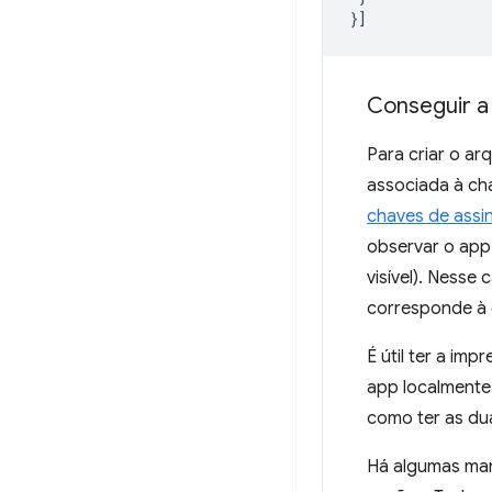
}]
Conseguir a 
Para criar o ar
associada à cha
chaves de assi
observar o app
visível). Nesse
corresponde à
É útil ter a im
app localmente
como ter as du
Há algumas mane