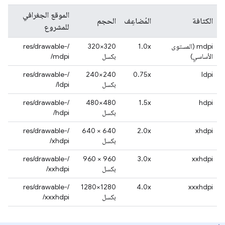
الموقع الجغرافي
الكثافة
المُضاعِف
الحجم
للمشروع
mdpi (المستوى
1.0x
‫320×320
/res/drawable-
الأساسي)
بكسل
mdpi/
/res/drawable-
‫240×240
0.75x
ldpi
بكسل
ldpi/
/res/drawable-
‫480×480
1.5x
hdpi
بكسل
hdpi/
/res/drawable-
‫640 × 640
2.0x
xhdpi
بكسل
xhdpi/
/res/drawable-
‫960 × 960
3.0x
xxhdpi
بكسل
xxhdpi/
/res/drawable-
‫1280×1280
4.0x
xxxhdpi
بكسل
xxxhdpi/