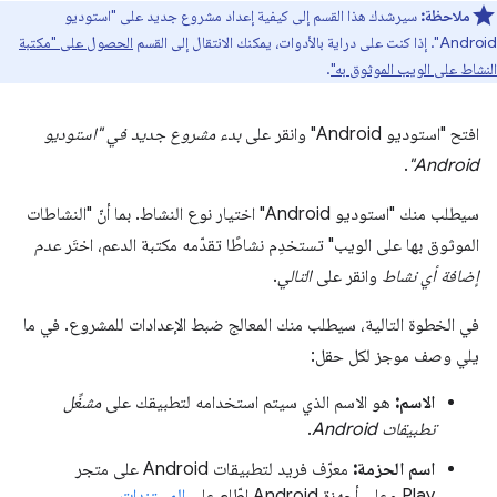
ملاحظة:
سيرشدك هذا القسم إلى كيفية إعداد مشروع جديد على "استوديو
Android". إذا كنت على دراية بالأدوات، يمكنك الانتقال إلى القسم
الحصول على "مكتبة
النشاط على الويب الموثوق به"
.
افتح "استوديو Android" وانقر على
بدء مشروع جديد في "استوديو
.
Android"
سيطلب منك "استوديو Android" اختيار نوع النشاط. بما أنّ "النشاطات
الموثوق بها على الويب" تستخدِم نشاطًا تقدّمه مكتبة الدعم، اختَر
عدم
إضافة أي نشاط
وانقر على
التالي
.
في الخطوة التالية، سيطلب منك المعالج ضبط الإعدادات للمشروع. في ما
يلي وصف موجز لكل حقل:
الاسم:
هو الاسم الذي سيتم استخدامه لتطبيقك على
مشغِّل
تطبيقات Android
.
اسم الحزمة:
معرّف فريد لتطبيقات Android على متجر
Play وعلى أجهزة Android اطّلِع على
المستندات