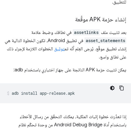
للتطبيق.
إنشاء حزمة APK موقَّعة
بعد تثبيت ملف
assetlinks
في نطاقك وضبط علامة
asset_statements
في تطبيق Android، تكون الخطوة التالية هي
إنشاء تطبيق موقَّع. يُرجى العِلم أنّه تم
توثيق
الخطوات اللازمة لإجراء ذلك
على نطاق واسع.
يمكن تثبيت حزمة APK الناتجة على جهاز اختباري باستخدام adb:
إذا تعذّرت خطوة إثبات الملكية، يمكنك التحقّق من رسائل الأخطاء
باستخدام أداة Android Debug Bridge من وحدة تحكّم نظام