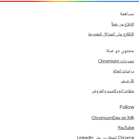
مساهمة
الإبلاغ عن خطأ
الاطّلاع على المشاكل المفتوحة
محتوى ذو صلة
تحديثات Chromium
دراسات الحالة
الأرشيف
ملفات البودكاست والعروض
Follow
@ChromiumDev on X
YouTube
Chrome للمطوّرين على LinkedIn