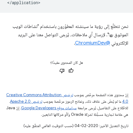
نحن نتطلّع إلى رؤية ما سينشئه المطوّرون باستخدام "نشاطات الويب
الموثوق بها". لإرسال أي ملاحظات، يُرجى التواصل معنا على البريد
الإلكتروني
@ChromiumDev
.
هل كان المحتوى مفيدًا؟
إنّ محتوى هذه الصفحة مرخّص بموجب
ترخيص Creative Commons Attribution
4.0‏
ما لم يُنصّ على خلاف ذلك، ونماذج الرموز مرخّصة بموجب
ترخيص Apache 2.0‏
.
للاطّلاع على التفاصيل، يُرجى مراجعة
سياسات موقع Google Developers‏
. إنّ Java
هي علامة تجارية مسجَّلة لشركة Oracle و/أو شركائها التابعين.
تاريخ التعديل الأخير: 2020-02-04 (حسب التوقيت العالمي المتفَّق عليه)