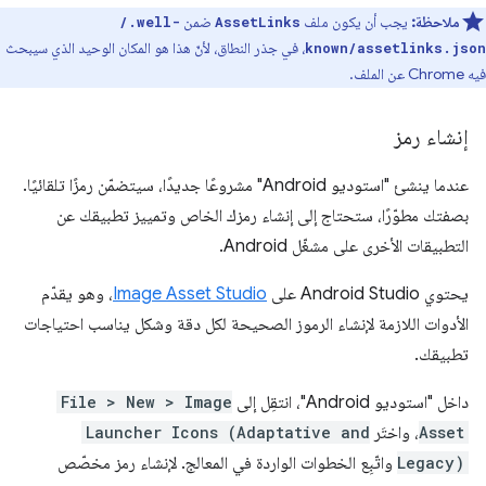
ملاحظة:
يجب أن يكون ملف
ضمن
/.well-
AssetLinks
، في جذر النطاق، لأنّ هذا هو المكان الوحيد الذي سيبحث
known/assetlinks.json
فيه Chrome عن الملف.
إنشاء رمز
عندما ينشئ "استوديو Android" مشروعًا جديدًا، سيتضمّن رمزًا تلقائيًا.
بصفتك مطوّرًا، ستحتاج إلى إنشاء رمزك الخاص وتمييز تطبيقك عن
التطبيقات الأخرى على مشغّل Android.
يحتوي Android Studio على
Image Asset Studio
، وهو يقدّم
الأدوات اللازمة لإنشاء الرموز الصحيحة لكل دقة وشكل يناسب احتياجات
تطبيقك.
داخل "استوديو Android"، انتقِل إلى
File > New > Image
Asset
، واختَر
Launcher Icons (Adaptative and
Legacy)
واتّبِع الخطوات الواردة في المعالج. لإنشاء رمز مخصّص