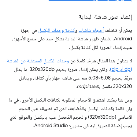
إنشاء صور شاشة البداية
يمكن أن تختلف
أحجام شاشات
و
كثافة وحدات البكسل
في أجهزة
Android. لضمان ظهور شاشة البداية بشكل جيد على جميع الأجهزة،
عليك إنشاء الصورة لكل كثافة بكسل.
لا يتناول هذا المقال شرحًا كاملاً عن
وحدات البكسل المستقلة عن الشاشة
(dp أو dip)
، ولكن يمكن إنشاء صورة بحجم 320x320dp، ما يمثّل
مربّعًا بحجم 5.08×5.08 سم على شاشة جهاز بأي كثافة، ويعادل
320x320
بكسل
بكثافة
mdpi
.
ومن هنا يمكننا اشتقاق الأحجام المطلوبة لكثافات البكسل الأخرى. في ما
يلي قائمة بكثافات البكسل والمُضاعِف الذي تم تطبيقه على الحجم
الأساسي (320x320dp) والحجم المُحصل عليه بالبكسل والموقع الذي
يجب إضافة الصورة إليه في مشروع Android Studio.