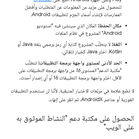
للحصول على مزيد من المعلومات عن المتطلبات وأفضل
الممارسات لإنشاء أسماء الحِزم لتطبيقات Android.
مكان الحفظ:
المكان الذي سينشئ فيه "استوديو
Android" المشروع في نظام الملفات
اللغة:
لا يتطلّب المشروع كتابة أي رمز برمجي بلغة Java أو
Kotlin. اختَر Java كخيار تلقائي.
الحد الأدنى لمستوى واجهة برمجة التطبيقات:
تتطلّب
"مكتبة الدعم"
المستوى 16 من واجهة برمجة التطبيقات
على
الأقل. اختَر واجهة برمجة التطبيقات 16 أو أي إصدار أحدث.
لا تضَع علامة في مربّعات الاختيار المتبقية، لأنّنا لن نستخدم التطبيقات
الفورية أو عناصر AndroidX، ثم انقر على
إنهاء
.
الحصول على مكتبة دعم "النشاط الموثوق به
على الويب"