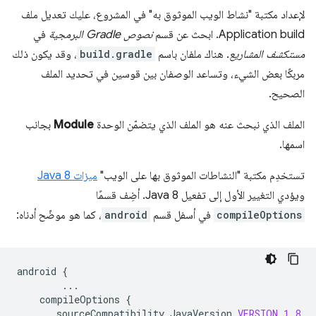
لإعداد مكتبة "نشاط الويب الموثوق به" في المشروع، عليك تعديل ملف
Application build. ابحث عن قسم
نصوص Gradle البرمجية
في
مستكشف المشاريع
. هناك ملفان باسم
build.gradle
، وقد يكون ذلك
مربكًا بعض الشيء، وتساعد الوصفان بين قوسين في تحديد الملف
الصحيح.
الملف الذي نبحث عنه هو الملف الذي يتضمّن الوحدة
Module
بجانب
اسمها.
تستخدِم مكتبة "النشاطات الموثوق بها على الويب"
ميزات Java 8
ويؤدي التغيير الأول إلى تفعيل Java 8. أضِف قسمًا
compileOptions
في أسفل قسم
android
، كما هو موضّح أدناه:
android
{
...
compileOptions
{
sourceCompatibility
JavaVersion
.
VERSION_1_8