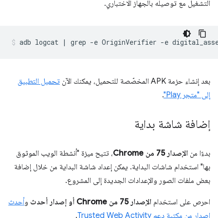
التشغيل مع توصيله بالجهاز الاختباري.
بعد إنشاء حزمة APK المخصّصة للتحميل، يمكنك الآن
تحميل التطبيق
إلى "متجر Play"
.
إضافة شاشة بداية
بدءًا من
الإصدار 75 من Chrome
، تتيح ميزة "أنشطة الويب الموثوق
بها" استخدام شاشات البداية. يمكن إعداد شاشة البداية من خلال إضافة
بعض ملفات الصور والإعدادات الجديدة إلى المشروع.
احرص على استخدام
الإصدار 75 من Chrome أو إصدار أحدث
و
أحدث
إصدار من مكتبة دعم Trusted Web Activity
.