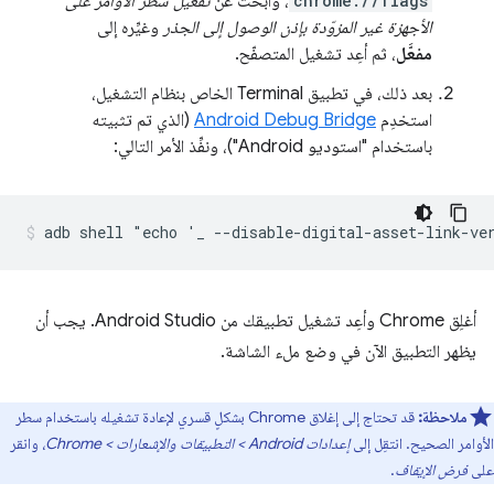
chrome://flags
، وابحث عن
تفعيل سطر الأوامر على
الأجهزة غير المزوّدة بإذن الوصول إلى الجذر
وغيِّره إلى
مفعَّل
، ثم أعِد تشغيل المتصفّح.
بعد ذلك، في تطبيق Terminal الخاص بنظام التشغيل،
استخدِم
Android Debug Bridge
(الذي تم تثبيته
باستخدام "استوديو Android")، ونفِّذ الأمر التالي:
أغلِق Chrome وأعِد تشغيل تطبيقك من Android Studio. يجب أن
يظهر التطبيق الآن في وضع ملء الشاشة.
ملاحظة:
قد تحتاج إلى إغلاق Chrome بشكلٍ قسري لإعادة تشغيله باستخدام سطر
الأوامر الصحيح. انتقِل إلى
إعدادات Android > التطبيقات والإشعارات > Chrome
، وانقر
على
فرض الإيقاف
.