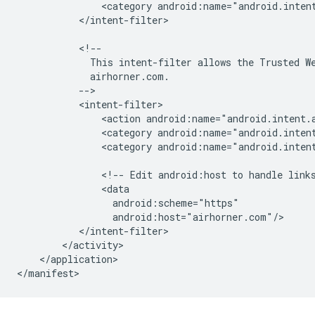
<category
android:name="android.inten
</intent-filter>

This
intent-filter
allows
the
Trusted
W
<action
<category
android:name="android.inten
<category
android:name="android.intent
<!--
Edit
android:host
to
handle
link
</application>
