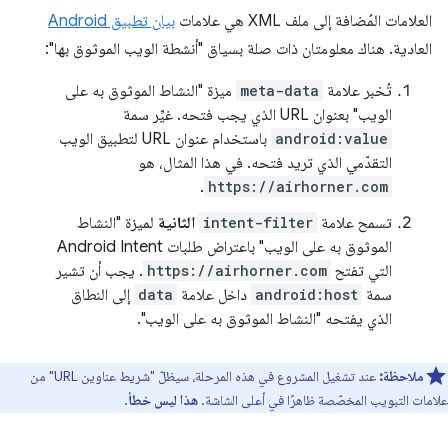
العلامات المُضافة إلى ملف XML هي علامات
بيان تطبيق Android
العادية. هناك معلومتان ذات صلة بسياق "أنشطة الويب الموثوق بها":
تُخبر علامة
meta-data
ميزة "النشاط الموثوق به على
الويب" بعنوان URL الذي يجب فتحه. غيِّر سمة
android:value
باستخدام عنوان URL لتطبيق الويب
التقدّمي الذي تريد فتحه. في هذا المثال، هو
.
https://airhorner.com
تسمح علامة
intent-filter
الثانية
لميزة "النشاط
الموثوق به على الويب" باعتراض طلبات Android Intent
التي تفتح
https://airhorner.com
. يجب أن تشير
سمة
android:host
داخل علامة
data
إلى النطاق
الذي يفتحه "النشاط الموثوق به على الويب".
ملاحظة:
عند تشغيل المشروع في هذه المرحلة، سيظلّ "شريط عناوين URL" من
علامات التبويب المخصّصة ظاهرًا في أعلى الشاشة.
هذا ليس خطأ
.