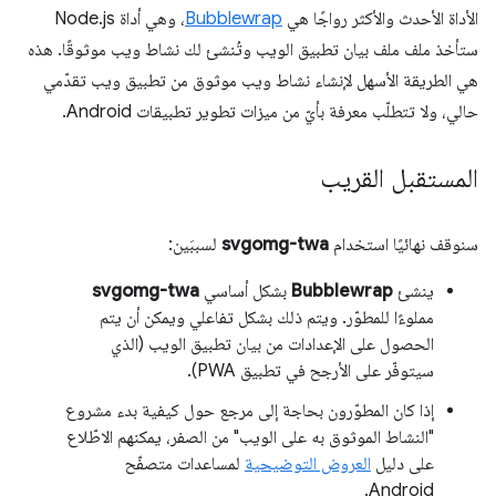
الأداة الأحدث والأكثر رواجًا هي
Bubblewrap
، وهي أداة Node.js
ستأخذ ملف ملف بيان تطبيق الويب وتُنشئ لك نشاط ويب موثوقًا. هذه
هي الطريقة الأسهل لإنشاء نشاط ويب موثوق من تطبيق ويب تقدّمي
حالي، ولا تتطلّب معرفة بأيّ من ميزات تطوير تطبيقات Android.
المستقبل القريب
سنوقف نهائيًا استخدام
svgomg-twa
لسببَين:
ينشئ
Bubblewrap
بشكل أساسي
svgomg-twa
مملوءًا للمطوّر. ويتم ذلك بشكل تفاعلي ويمكن أن يتم
الحصول على الإعدادات من بيان تطبيق الويب (الذي
سيتوفّر على الأرجح في تطبيق PWA).
إذا كان المطوّرون بحاجة إلى مرجع حول كيفية بدء مشروع
"النشاط الموثوق به على الويب" من الصفر، يمكنهم الاطّلاع
على دليل
العروض التوضيحية
لمساعدات متصفّح
Android.