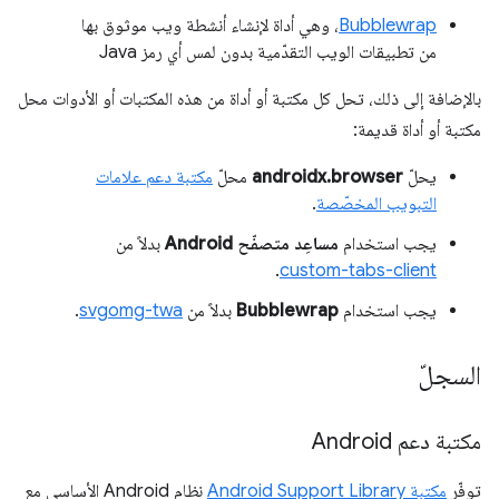
Bubblewrap
، وهي أداة لإنشاء أنشطة ويب موثوق بها
من تطبيقات الويب التقدّمية بدون لمس أي رمز Java
بالإضافة إلى ذلك، تحل كل مكتبة أو أداة من هذه المكتبات أو الأدوات محل
مكتبة أو أداة قديمة:
يحلّ
androidx.browser
محلّ
مكتبة دعم علامات
التبويب المخصّصة
.
يجب استخدام
مساعِد متصفّح Android
بدلاً من
.
custom-tabs-client
يجب استخدام
Bubblewrap
بدلاً من
svgomg-twa
.
السجلّ
مكتبة دعم Android
توفّر
مكتبة Android Support Library
نظام Android الأساسي مع