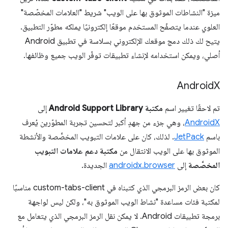
ميزة "النشاطات الموثوق بها على الويب" شريط "العلامات المخصّصة"
العلوي عندما يتصفّح المستخدم موقعًا إلكترونيًا يملكه مطوّر التطبيق.
يتيح لك ذلك دمج موقعك الإلكتروني بسلاسة في تطبيق Android
أصلي، ويمكن استخدامه لإنشاء تطبيقات توفّر الويب جميع وظائفها.
Android
X
تم لاحقًا تغيير اسم
مكتبة Android Support Library
إلى
AndroidX
، وهي جزء من جهدٍ أكبر لتحسين تجربة المطوّرين يُعرف
باسم
JetPack
. لذلك، كان على علامات التبويب المخصَّصة والأنشطة
الموثوق بها على الويب الانتقال من
مكتبة دعم علامات التبويب
المخصَّصة
إلى
androidx.browser
الجديدة.
كان بعض الرمز البرمجي الذي كتبناه في custom-tabs-client مناسبًا
لمكتبة فئات مساعدة "نشاط الويب الموثوق به"، ولكن ليس لواجهة
برمجة تطبيقات Android. لا يمكن نقل الرمز البرمجي الذي يتعامل مع