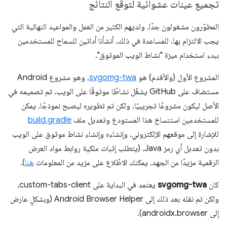
تجميع عينات عشوائية لتوقّع النتائج
المطوّرون مشغولون جدًا، ولديهم الكثير من العمل والمواعيد النهائية التي
يجب الالتزام بها. للمساعدة في ذلك، أنشأنا أداتين للسماح للمستخدمين
ببدء استخدام ميزة "نشاط الويب الموثوق".
المشروع الأول (والأقدم) هو
svgomg-twa
، وهو مشروع Android
مستضاف على GitHub يشغّل نشاطًا موثوقًا على الويب. تم تصميمه في
الأصل ليكون مشروعًا تجريبيًا، ولكن تم تطويره ليصبح نموذجًا. يمكن
للمستخدمين استنساخ هذا المستودع وتعديل ملف
build.gradle
للإشارة إلى موقعهم الإلكتروني، وإنشاءه وإنشاء نشاط موثوق على الويب
بدون تعديل أي رمز Java. (يتطلب إثبات ملكية روابط مواد العرض
الرقمية مزيدًا من الجهد، يمكنك الاطّلاع على مزيد من المعلومات
هنا
).
كان
svgomg-twa
يعتمد في البداية على custom-tabs-client،
ولكن تم نقله بعد ذلك إلى Android Browser Helper (وبشكلٍ عارض
إلى androidx.browser).