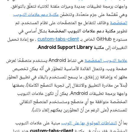
واجهات برمجة تطبيقات جديدة وميزات ملفتة للانتباه تتعلّق بالتوافق.
وهي مُقسَّمة على حِزم متعدّدة، وتتضمّن
مكتبة دعم علامات التبويب
المخصّصة
وظائف للتفاعل مع المتصفّحات على نظام المستخدم. تم
تطوير
مكتبة دعم علامات التبويب المخصّصة
بشكل أساسي في
مستودع GitHub الخاص بـ
custom-tabs-client
، مع إعادة تحميل
التغييرات إلى
مكتبة Android Support Library
.
علامة التبويب المخصّصة
هي نشاط Android يستخدم متصفّحًا لعرض
صفحة ويب. وتتمثل الفائدة الأساسية للمطوّر في أنّه يمكن تخصيص
مظهر له وإضافة زر إغلاق، ما يسمح للمستخدم بالبقاء في تطبيق المطوّر
(بدلاً من مغادرة التطبيق والانتقال إلى تجربة التصفّح الكاملة). بصفتها
واجهة برمجة تطبيقات Android، يمكن أن تكون علامات التبويب
المخصّصة متوافقة مع أي متصفّح وستستخدم المتصفّح التلقائي
للمستخدم (على الرغم من أنّ المطوّرين يمكنهم إلغاء ذلك).
بما أنّ
النشاطات الموثوق بها على الويب
مبنية على علامات التبويب
المخصّصة، فقد بدأت في مكتبة
custom-tabs-client
هذه. تزيل