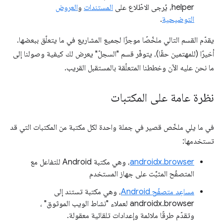
helper، يُرجى الاطّلاع على
المستندات
و
العروض
التوضيحية
.
يقدّم القسم التالي ملخّصًا موجزًا لجميع المشاريع في ما يتعلّق ببعضها.
أخيرًا (للمهتمين حقًا)، يتوفّر قسم "السجلّ" يعرض لك كيفية وصولنا إلى
ما نحن عليه الآن وخططنا المتعلّقة بالمستقبل القريب.
نظرة عامة على المكتبات
في ما يلي ملخّص قصير في جملة واحدة لكل مكتبة من المكتبات التي قد
تستخدمها:
androidx.browser
، وهي مكتبة Android للتفاعل مع
المتصفّح المثبَّت على جهاز المستخدم
مساعِد متصفّح Android
، وهي مكتبة تستند إلى
androidx.browser لعملاء "نشاط الويب الموثوق" ،
وتقدّم طرقًا ملائمة وإعدادات تلقائية معقولة.