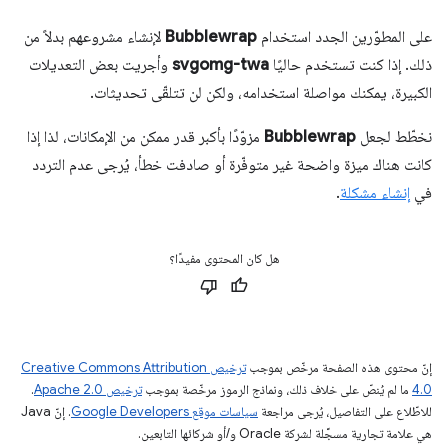
على المطوّرين الجدد استخدام
Bubblewrap
لإنشاء مشروعهم بدلاً من
ذلك. إذا كنت تستخدم حاليًا
svgomg-twa
وأجريت بعض التعديلات
الكبيرة، يمكنك مواصلة استخدامه، ولكن لن تتلقّى تحديثات.
نخطّط لجعل
Bubblewrap
مزوّدًا بأكبر قدر ممكن من الإمكانات، لذا إذا
كانت هناك ميزة واضحة غير متوفّرة أو صادفت خطأ، يُرجى عدم التردد
في
إنشاء مشكلة
.
هل كان المحتوى مفيدًا؟
إنّ محتوى هذه الصفحة مرخّص بموجب
ترخيص Creative Commons Attribution
4.0‏
ما لم يُنصّ على خلاف ذلك، ونماذج الرموز مرخّصة بموجب
ترخيص Apache 2.0‏
.
للاطّلاع على التفاصيل، يُرجى مراجعة
سياسات موقع Google Developers‏
. إنّ Java
هي علامة تجارية مسجَّلة لشركة Oracle و/أو شركائها التابعين.