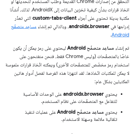
التحقّق من إصدارات Chrome القديمة وطلب المستخدم لتحديثها أو
اتخاذ قرارات بشأن كيفية تخزين البيانات إلى AndroidX. لذلك، أنشأنا
مكتبة بديلة تحتوي على أجزاء
custom-tabs-client
التي تعذّر
إدراجها في
androidx.browser
، وبالتالي تم إنشاء
مساعِد متصفّح
.
Android
تم إنشاء
مساعِد متصفّح Android
ليحتوي على رمز يمكن أن يكون
خاصًا بالمتصفّحات (وليس Chrome فقط، فنحن منفتحون على
استخدام رمز مخصّص للمتصفّحات الأخرى) ويمكنه اتّخاذ قرارات ملموسة
لا يمكن للمكتبات اتّخاذها. لقد انتهزنا هذه الفرصة لفصل أدوار هاتين
المكتبتَين بشكل عام:
يحتوي
androidx.browser
على الوحدات الأساسية
للتفاعل مع المتصفّحات على نظام المستخدم.
يحتوي
مساعِد متصفّح Android
على عمليات تنفيذ
تلقائية ملائمة وسهلة الاستخدام.