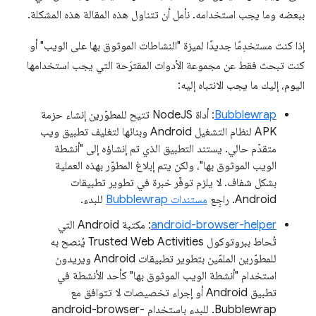
ببعضه وما يجب استخدامه. نأمل أن تتناول هذه المقالة هذه المشكلة.
إذا كنت مستخدِمًا جديدًا لميزة "النشاطات الموثوق بها على الويب" أو
كنت تبحث فقط عن مجموعة الأدوات المقترَحة التي يجب استخدامها
اليوم، إليك ما يجب الانتباه إليه:
Bubblewrap
: أداة NodeJS تتيح للمطوّرين إنشاء حزمة
APK لنظام التشغيل Android وبنائها لتغليف تطبيق ويب
متقدّم حالي. يستند التطبيق الذي تم إنشاؤه إلى "أنشطة
الويب الموثوق بها"، ولكن يتم إبلاغ المطوّر بهذه العملية
بشكل شفاف. لا يلزم توفّر خبرة في تطوير تطبيقات
Android. راجِع
مستندات Bubblewrap
للبدء.
android-browser-helper
: مكتبة Android التي
تُحاط ببروتوكول Trusted Web Activities يُنصح به
للمطوّرين الملمّين بتطوير تطبيقات Android ويريدون
استخدام "أنشطة الويب الموثوق بها" كأحد الأنشطة في
تطبيق Android أو إجراء تخصيصات لا تتوافق مع
Bubblewrap. للبدء باستخدام android-browser-