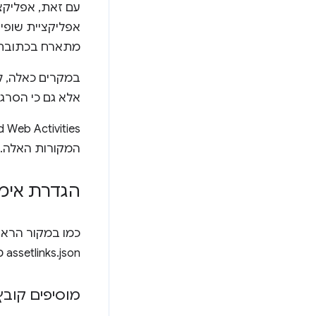
עם זאת, אפליקצי
אפליקציית שופי
מתארח בכתוב
במקרים כאלה, ל
אלא גם כי הסרג
המקורות האלה. 
הגדרת אימ
assetlinks.json משלו.
מוסיפים קובץ assetlinks לכל מק