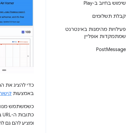
שימוש בחיוב ב-Play
קבלת תשלומים
פעילויות מהימנות באינטרנט
שמתמקדות אופליין
Post
Message
כדי להציג את ה
באמצעות
קישורי
כשמשתמש מנווט
כת
ומציע להם גם לחצן X שמאפשר להם לחזור במהירות למקו