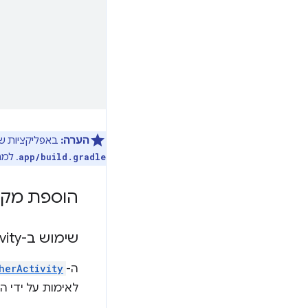
הערה:
באפליקציות ש
. למר
app/build.gradle
הוספת מקורות 
שימוש ב-Launcher
Activity שמוג
ה-
herActivity
לאימות על ידי הגדר