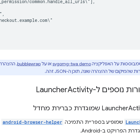
מבוססות על האפליקציה
svgomg-twa demo
או על
bubblewrap
, ההצהרה
ות שהמיקום של ההצהרה שונה, תוכן ה-JSON זהה.
נוספים ל-Launcher
Activity
דרת כברירת מחדל
Launc
שמופיע בספריית התמיכה
android-browser-helper
מ
ת הפרויקט ב-Android.