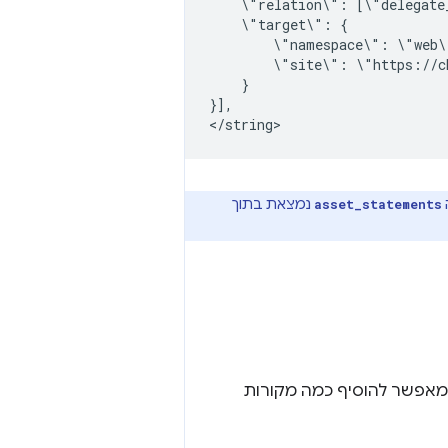
\"relation\":
\"target\":
\"namespace\":
\"site\":
}

}],

נמצאת בתוך
asset_statements
אפשר להוסיף כמה מקורות