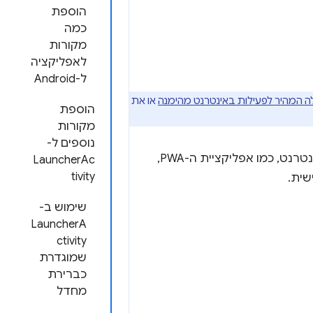
הוספת
כמה
מקורות
לאפליקציה
ל-Android
 המהיר לפעילות באינטרנט מהימנה
או את
הוספת
מקורות
נוספים ל-
הן דרך חדשה לשלב את התוכן של אפליקציית האינטרנט, כמו אפליקציית ה-PWA,
LauncherAc
tivity
שימוש ב-
LauncherA
ctivity
שמוגדרת
כברירת
מחדל