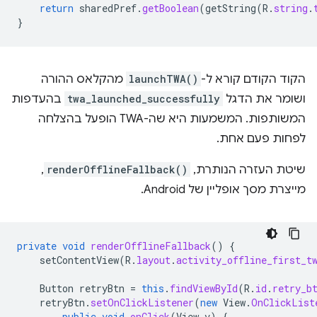
return
sharedPref
.
getBoolean
(
getString
(
R
.
string
.
}
הקוד הקודם קורא ל-
launchTWA()
מהקלאס ההורה
ושומר את הדגל
twa_launched_successfully
בהעדפות
המשותפות. המשמעות היא שה-TWA הופעל בהצלחה
לפחות פעם אחת.
שיטת העזרה הנותרת,
renderOfflineFallback()
,
מייצרת מסך אופליין של Android.
private
void
renderOfflineFallback
()
{
setContentView
(
R
.
layout
.
activity_offline_first_t
Button
retryBtn
=
this
.
findViewById
(
R
.
id
.
retry_b
retryBtn
.
setOnClickListener
(
new
View
.
OnClickList
public
void
onClick
(
View
v
)
{