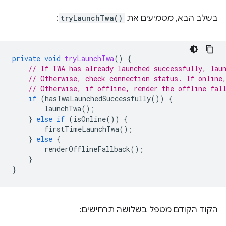
בשלב הבא, מטמיעים את
tryLaunchTwa()
:
private
void
tryLaunchTwa
()
{
// If TWA has already launched successfully, lau
// Otherwise, check connection status. If online
// Otherwise, if offline, render the offline fal
if
(
hasTwaLaunchedSuccessfully
())
{
launchTwa
();
}
else
if
(
isOnline
())
{
firstTimeLaunchTwa
();
}
else
{
renderOfflineFallback
();
}
}
הקוד הקודם מטפל בשלושה תרחישים: