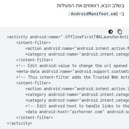
בשלב הבא, רושמים את הפעילות
ב-
AndroidManifest.xml
:
<activity
android:name=".OfflineFirstTWALauncherActi
<action
android:name="android.intent.action.
<category
android:name="android.intent.categ
<!--
Edit
android:value
to
change
the
url
opened
<meta-data
android:name="android.support.customt
<!--
This
intent-filter
adds
the
Trusted
Web
Act
<action
android:name="android.intent.action.
<category
android:name="android.intent.categ
<category
android:name="android.intent.categ
<!--
Edit
android:host
to
handle
links
to
th
<data
android:host="airhorner.com"
android:s
</intent-filter>
