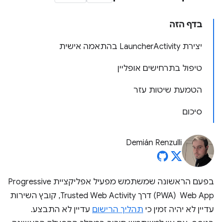
בדף הזה
יצירת LauncherActivity בהתאמה אישית
טיפול בתרחישים אופליין
הטמעת שיטות עזר
סיכום
Demián Renzulli
בפעם הראשונה שמשתמש מפעיל אפליקציית Progressive
Web App ‏ (PWA) דרך Trusted Web Activity, קובץ השירות
עדיין לא יהיה זמין כי
תהליך הרישום
עדיין לא התבצע.