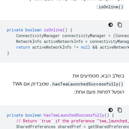
:
isOnline()
private
boolean
isOnline
()
{
ConnectivityManager
connectivityManager
=
(
Conne
NetworkInfo
activeNetworkInfo
=
connectivityManag
return
activeNetworkInfo
!=
null
 && 
activeNetwor
}
בשלב הבא, מטמיעים את
hasTwaLaunchedSuccessfully()
, שמבדוק אם TWA
הופעל לפחות פעם אחת:
private
boolean
hasTwaLaunchedSuccessfully
()
{
// Return `true` if the preference "twa_launched
SharedPreferences
sharedPref
=
getSharedPreferen