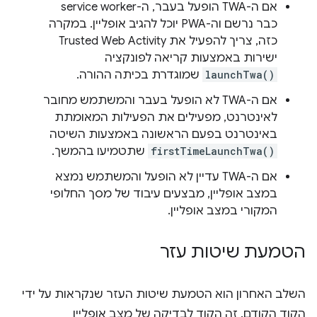
אם ה-TWA הופעל בעבר, ה-service worker
כבר נרשם וה-PWA יוכל להגיב אופליין. במקרה
כזה, צריך להפעיל את Trusted Web Activity
ישירות באמצעות קריאה לפונקציה
launchTwa()
שמוגדרת בכיתה ההורה.
אם ה-TWA לא הופעל בעבר והמשתמש מחובר
לאינטרנט, מפעילים את הפעילות המאומתת
באינטרנט בפעם הראשונה באמצעות השיטה
firstTimeLaunchTwa()
שתטמיעו בהמשך.
אם ה-TWA עדיין לא הופעל והמשתמש נמצא
במצב אופליין, מבצעים עיבוד של מסך החלופי
המקורי במצב אופליין.
הטמעת שיטות עזר
השלב האחרון הוא הטמעת שיטות העזר שנקראות על ידי
הקוד הקודם. זה הקוד לבדיקה של מצב אופליין