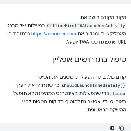
הקוד הקודם רושם את
OfflineFirstTWALauncherActivity
כפעילות של מרכז
האפליקציות ומגדיר את
https://airhorner.com
ככתובת ה-
URL שתפתח כש-TWA יופעל.
טיפול בתרחישים אופליין
קודם כול, בתוך הפעילות, משנים את השיטה
shouldLaunchImmediately()
כך שתחזיר את הערך
false
, כדי שהפעילות באינטרנט המהימנה לא תופעל
באופן מיידי. אפשר גם להוסיף בדיקות נוספות לפני
ההשקה הראשונית: