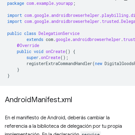
package
com.example.yourapp
;
import
com.google.androidbrowserhelper.playbilling.d
import
com.google.androidbrowserhelper.trusted.Deleg
public
class
DelegationService
extends
com
.
google
.
androidbrowserhelper
.
trus
@Override
public
void
onCreate
()
{
super
.
onCreate
();
registerExtraCommandHandler
(
new
DigitalGoods
}
}
Android
Manifest
.
xml
En el manifiesto de Android, deberás cambiar la
referencia a la biblioteca de delegación por tu propia
implementación. En la declaración
service