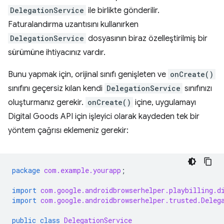
DelegationService
ile birlikte gönderilir.
Faturalandırma uzantısını kullanırken
DelegationService
dosyasının biraz özelleştirilmiş bir
sürümüne ihtiyacınız vardır.
Bunu yapmak için, orijinal sınıfı genişleten ve
onCreate()
sınıfını geçersiz kılan kendi
DelegationService
sınıfınızı
oluşturmanız gerekir.
onCreate()
içine, uygulamayı
Digital Goods API için işleyici olarak kaydeden tek bir
yöntem çağrısı eklemeniz gerekir:
package
com.example.yourapp
;
import
com.google.androidbrowserhelper.playbilling.d
import
com.google.androidbrowserhelper.trusted.Deleg
public
class
DelegationService