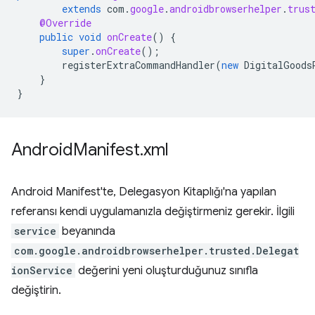
extends
com
.
google
.
androidbrowserhelper
.
trus
@Override
public
void
onCreate
()
{
super
.
onCreate
();
registerExtraCommandHandler
(
new
DigitalGoods
}
}
Android
Manifest
.
xml
Android Manifest'te, Delegasyon Kitaplığı'na yapılan
referansı kendi uygulamanızla değiştirmeniz gerekir. İlgili
service
beyanında
com.google.androidbrowserhelper.trusted.Delegat
ionService
değerini yeni oluşturduğunuz sınıfla
değiştirin.