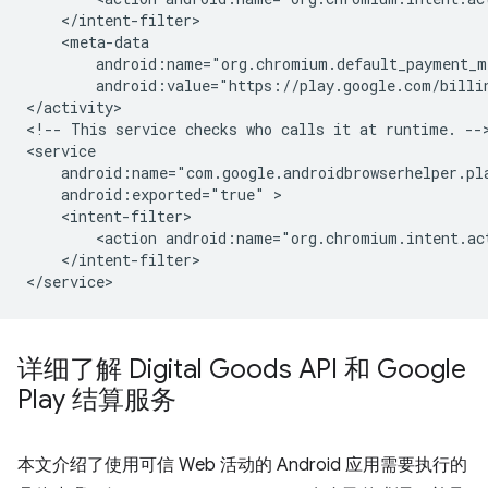
android:value="https://play.google.com/billi
</activity>

<!--
This
service
checks
who
calls
it
at
runtime.
-->
android:exported="true"
<action
android:name="org.chromium.intent.ac
</intent-filter>

详细了解 Digital Goods API 和 Google
Play 结算服务
本文介绍了使用可信 Web 活动的 Android 应用需要执行的