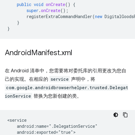
public
void
onCreate
()
{
super
.
onCreate
();
registerExtraCommandHandler
(
new
DigitalGoods
}
}
Android
Manifest
.
xml
在 Android 清单中，您需要将对委托库的引用更改为您自
己的实现。在相应的
service
声明中，将
com.google.androidbrowserhelper.trusted.Delegat
ionService
替换为您新创建的类。
android:exported="true">
