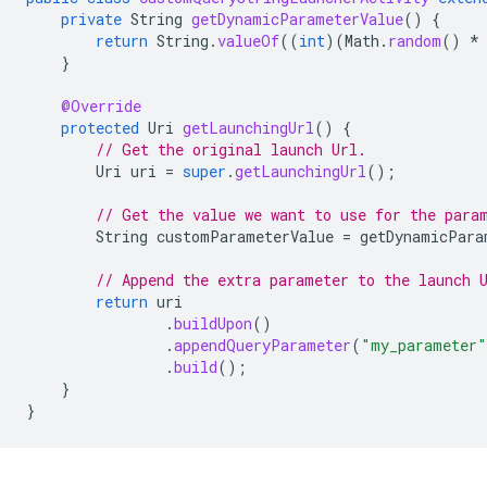
private
String
getDynamicParameterValue
()
{
return
String
.
valueOf
((
int
)(
Math
.
random
()
*
}
@Override
protected
Uri
getLaunchingUrl
()
{
// Get the original launch Url.
Uri
uri
=
super
.
getLaunchingUrl
();
// Get the value we want to use for the para
String
customParameterValue
=
getDynamicPara
// Append the extra parameter to the launch 
return
uri
.
buildUpon
()
.
appendQueryParameter
(
"my_parameter"
.
build
();
}
}