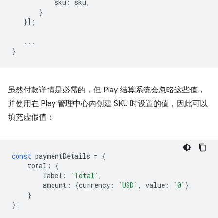
sku
:
sku
,
}
}];
...
}
虽然付款详情是必需的，但 Play 结算系统会忽略这些值，
并使用在 Play 管理中心内创建 SKU 时设置的值，因此可以
填充虚假值：
const
paymentDetails
=
{
total
:
{
label
:
`Total`
,
amount
:
{
currency
:
`USD`
,
value
:
`0`
}
}
};