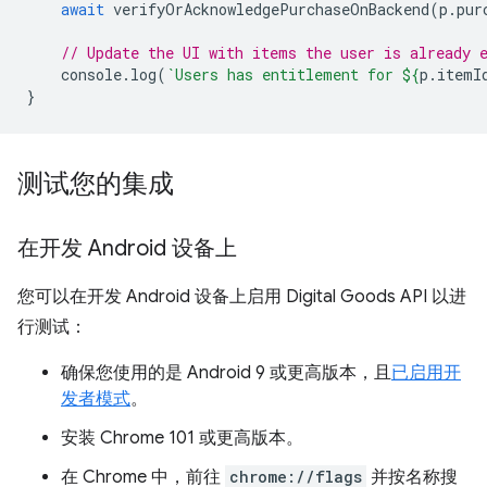
await
verifyOrAcknowledgePurchaseOnBackend
(
p
.
pur
// Update the UI with items the user is already 
console
.
log
(
`Users has entitlement for 
${
p
.
itemI
}
测试您的集成
在开发 Android 设备上
您可以在开发 Android 设备上启用 Digital Goods API 以进
行测试：
确保您使用的是 Android 9 或更高版本，且
已启用开
发者模式
。
安装 Chrome 101 或更高版本。
在 Chrome 中，前往
chrome://flags
并按名称搜