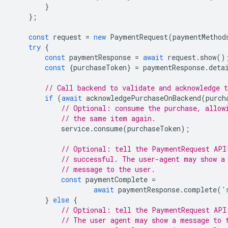
}
};
const
request
=
new
PaymentRequest
(
paymentMethod
try
{
const
paymentResponse
=
await
request
.
show
()
const
{
purchaseToken
}
=
paymentResponse
.
deta
// Call backend to validate and acknowledge t
if
(
await
acknowledgePurchaseOnBackend
(
purch
// Optional: consume the purchase, allow
// the same item again.
service
.
consume
(
purchaseToken
);
// Optional: tell the PaymentRequest API
// successful. The user-agent may show a
// message to the user.
const
paymentComplete
=
await
paymentResponse
.
complete
(
'
}
else
{
// Optional: tell the PaymentRequest API
// The user agent may show a message to 