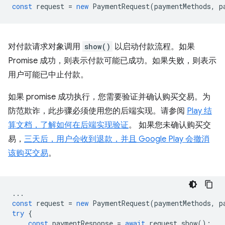
const
request
=
new
PaymentRequest
(
paymentMethods
,
p
对付款请求对象调用
show()
以启动付款流程。如果
Promise 成功，则表示付款可能已成功。如果失败，则表示
用户可能已中止付款。
如果 promise 成功执行，您需要验证并确认购买交易。为
防范欺诈，此步骤必须使用您的后端实现。请参阅
Play 结
算文档，了解如何在后端实现验证
。 如果您未确认购买交
易，
三天后，用户会收到退款，并且 Google Play 会撤消
该购买交易
。
...
const
request
=
new
PaymentRequest
(
paymentMethods
,
p
try
{
const
paymentResponse
=
await
request
.
show
();