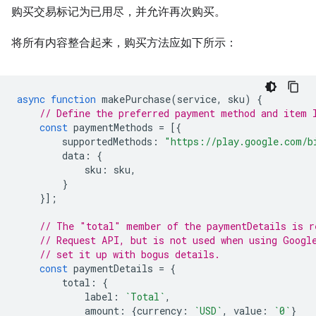
购买交易标记为已用尽，并允许再次购买。
将所有内容整合起来，购买方法应如下所示：
async
function
makePurchase
(
service
,
sku
)
{
// Define the preferred payment method and item 
const
paymentMethods
=
[{
supportedMethods
:
"https://play.google.com/b
data
:
{
sku
:
sku
,
}
}];
// The "total" member of the paymentDetails is r
// Request API, but is not used when using Googl
// set it up with bogus details.
const
paymentDetails
=
{
total
:
{
label
:
`Total`
,
amount
:
{
currency
:
`USD`
,
value
:
`0`
}