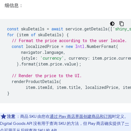
细信息：
const
skuDetails
=
await
service
.
getDetails
([
'shiny_
for
(
item
of
skuDetails
)
{
// Format the price according to the user locale.
const
localizedPrice
=
new
Intl
.
NumberFormat
(
navigator
.
language
,
{
style
:
'currency'
,
currency
:
item
.
price
.
curre
).
format
(
item
.
price
.
value
);
// Render the price to the UI.
renderProductDetails
(
item
.
itemId
,
item
.
title
,
localizedPrice
,
ite
}
注意
：商品 SKU 由您在
通过 Play 商店界面创建商品和订阅
时定义。
Digital Goods API 没有用于查询 SKU 的方法，但 Play 商店确实提供了
一
个可用于从后端查询 SKU 的 API
。