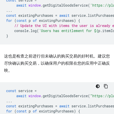
const
service
=
await
window
.
getDigitalGoodsService
(
'https://pl
...
const
existingPurchases
=
await
service
.
listPurchase
for
(
const
p
of
existingPurchases
)
{
// Update the UI with items the user is already 
console
.
log
(
`Users has entitlement for 
${
p
.
itemI
}
这也是检查之前进行但未确认的购买交易的好时机。建议您
尽快确认购买交易，以确保用户的权限在您的应用中正确反
映。
const
service
=
await
window
.
getDigitalGoodsService
(
"https://pl
...
const
existingPurchases
=
await
service
.
listPurchase
for
(
const
p
of
existingPurchases
)
{