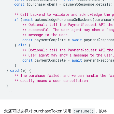
const
{
purchaseToken
}
=
paymentResponse
.
details
;
// Call backend to validate and acknowledge the p
if
(
await
acknowledgePurchaseOnBackend
(
purchaseT
// Optional: tell the PaymentRequest API the
// successful. The user-agent may show a "pa
// message to the user.
const
paymentComplete
=
await
paymentRespons
}
else
{
// Optional: tell the PaymentRequest API the
// user agent may show a message to the user
const
paymentComplete
=
await
paymentRespons
}
}
catch
(
e
)
{
// The purchase failed, and we can handle the fa
// usually means a user cancellation
}
...
您还可以选择对 purchaseToken 调用
consume()
，以将