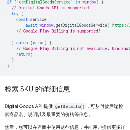
if
(
'getDigitalGoodsService'
in
window
)
{
// Digital Goods API is supported!
try
{
const
service
=
await
window
.
getDigitalGoodsService
(
'https:/
// Google Play Billing is supported!
}
catch
(
error
)
{
// Google Play Billing is not available. Use ano
return
;
}
}
检索 SKU 的详细信息
Digital Goods API 提供
getDetails()
，可从付款后端检
索商品名、说明以及最重要的价格等信息。
然后，您可以在界面中使用这些信息，并向用户提供更多详