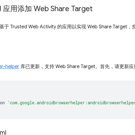
d 应用添加 Web Share Target
Trusted Web Activity 的应用以实现 Web Share Ta
r-helper
库已更新，支持 Web Share Target。首先，请更新应
on
'com.google.androidbrowserhelper:androidbrowserhelpe
xml