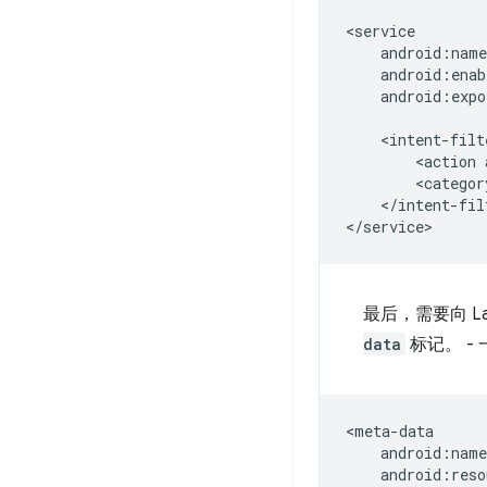
android:expo
<action
<categor
</intent-filt
最后，需要向 Laun
data
标记。 -
android:reso