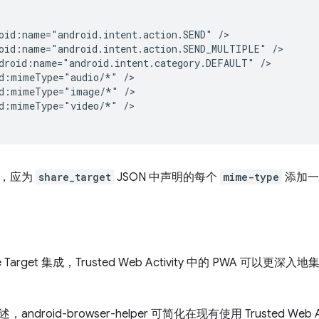
oid:name="android.intent.action.SEND"
oid:name="android.intent.action.SEND_MULTIPLE"
droid:name="android.intent.category.DEFAULT"
d:mimeType="audio/*"
d:mimeType="image/*"
d:mimeType="video/*"
/>

示，应为
share_target
JSON 中声明的每个
mime-type
添加
e Target 集成，Trusted Web Activity 中的 PWA 可以更深
droid-browser-helper 可简化在现有使用 Trusted Web Ac