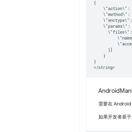
\"action\":
\"method\":
\"enctype\"
\"params\":
\"files\"
\"nam
\"acce
}

}

Android
Mani
需要在 Andr
如果开发者基于