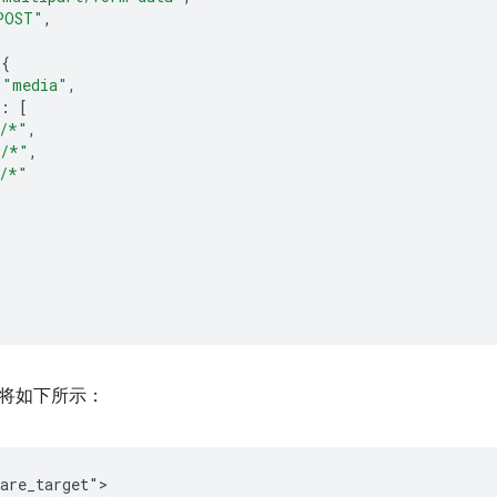
POST"
,
[{
"media"
,
:
[
/*"
,
e/*"
,
/*"
将如下所示：
are_target">
