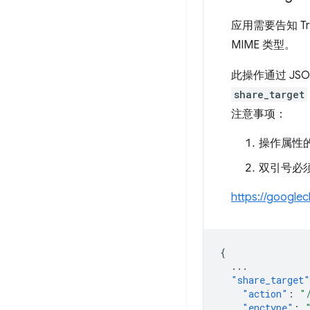
应用需要告知 T
MIME 类型。
此操作通过 JS
share_target
注意事项：
操作属性
双引号必
https://google
{
...
"share_target"
"action"
:
"
"enctype"
: