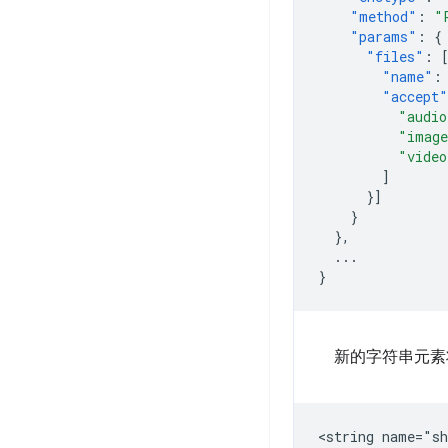
"method"
:
"
"params"
:
{
"files"
:
"name"
:
"accept"
"audio
"imag
"video
]
}]
}
},
...
}
新的字符串元素
<string
name="sh