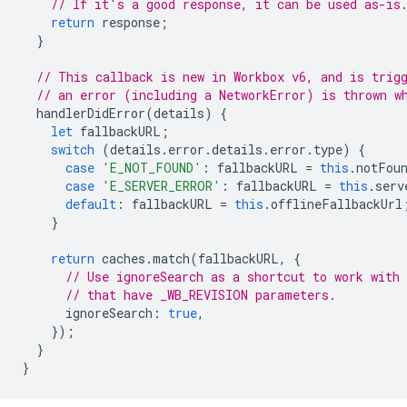
// If it's a good response, it can be used as-is
return
response
;
}
// This callback is new in Workbox v6, and is trig
// an error (including a NetworkError) is thrown w
handlerDidError
(
details
)
{
let
fallbackURL
;
switch
(
details
.
error
.
details
.
error
.
type
)
{
case
'E_NOT_FOUND'
:
fallbackURL
=
this
.
notFou
case
'E_SERVER_ERROR'
:
fallbackURL
=
this
.
serv
default
:
fallbackURL
=
this
.
offlineFallbackUrl
}
return
caches
.
match
(
fallbackURL
,
{
// Use ignoreSearch as a shortcut to work with
// that have _WB_REVISION parameters.
ignoreSearch
:
true
,
});
}
}