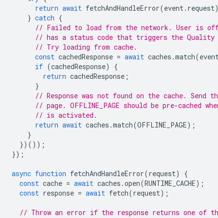
return
await
fetchAndHandleError
(
event
.
request
}
catch
{
// Failed to load from the network. User is of
// has a status code that triggers the Quality
// Try loading from cache.
const
cachedResponse
=
await
caches
.
match
(
even
if
(
cachedResponse
)
{
return
cachedResponse
;
}
// Response was not found on the cache. Send th
// page. OFFLINE_PAGE should be pre-cached whe
// is activated.
return
await
caches
.
match
(
OFFLINE_PAGE
);
}
})());
});
async
function
fetchAndHandleError
(
request
)
{
const
cache
=
await
caches
.
open
(
RUNTIME_CACHE
);
const
response
=
await
fetch
(
request
);
// Throw an error if the response returns one of t