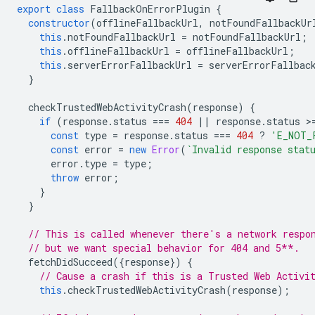
export
class
FallbackOnErrorPlugin
{
constructor
(
offlineFallbackUrl
,
notFoundFallbackUr
this
.
notFoundFallbackUrl
=
notFoundFallbackUrl
;
this
.
offlineFallbackUrl
=
offlineFallbackUrl
;
this
.
serverErrorFallbackUrl
=
serverErrorFallbac
}
checkTrustedWebActivityCrash
(
response
)
{
if
(
response
.
status
===
404
||
response
.
status
>
const
type
=
response
.
status
===
404
?
'E_NOT_
const
error
=
new
Error
(
`Invalid response stat
error
.
type
=
type
;
throw
error
;
}
}
// This is called whenever there's a network respo
// but we want special behavior for 404 and 5**.
fetchDidSucceed
({
response
})
{
// Cause a crash if this is a Trusted Web Activi
this
.
checkTrustedWebActivityCrash
(
response
);