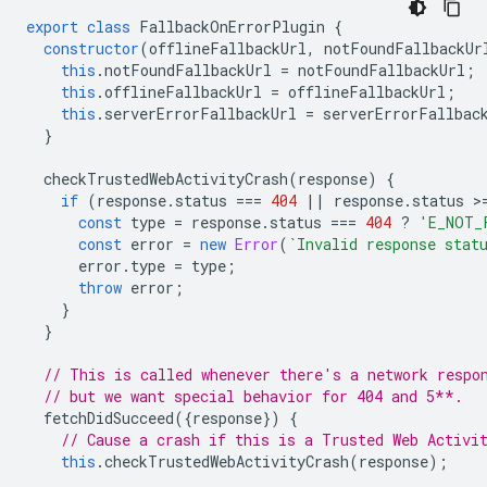
export
class
FallbackOnErrorPlugin
{
constructor
(
offlineFallbackUrl
,
notFoundFallbackUr
this
.
notFoundFallbackUrl
=
notFoundFallbackUrl
;
this
.
offlineFallbackUrl
=
offlineFallbackUrl
;
this
.
serverErrorFallbackUrl
=
serverErrorFallbac
}
checkTrustedWebActivityCrash
(
response
)
{
if
(
response
.
status
===
404
||
response
.
status
>
const
type
=
response
.
status
===
404
?
'E_NOT_
const
error
=
new
Error
(
`Invalid response stat
error
.
type
=
type
;
throw
error
;
}
}
// This is called whenever there's a network respo
// but we want special behavior for 404 and 5**.
fetchDidSucceed
({
response
})
{
// Cause a crash if this is a Trusted Web Activi
this
.
checkTrustedWebActivityCrash
(
response
);