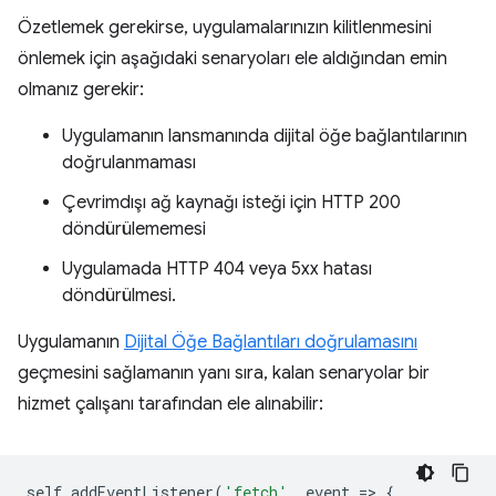
Özetlemek gerekirse, uygulamalarınızın kilitlenmesini
önlemek için aşağıdaki senaryoları ele aldığından emin
olmanız gerekir:
Uygulamanın lansmanında dijital öğe bağlantılarının
doğrulanmaması
Çevrimdışı ağ kaynağı isteği için HTTP 200
döndürülememesi
Uygulamada HTTP 404 veya 5xx hatası
döndürülmesi.
Uygulamanın
Dijital Öğe Bağlantıları doğrulamasını
geçmesini sağlamanın yanı sıra, kalan senaryolar bir
hizmet çalışanı tarafından ele alınabilir:
self
.
addEventListener
(
'fetch'
,
event
=
>
{