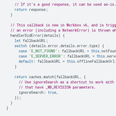
// If it's a good response, it can be used as-is
return
response
;
}
// This callback is new in Workbox v6, and is trig
// an error (including a NetworkError) is thrown w
handlerDidError
(
details
)
{
let
fallbackURL
;
switch
(
details
.
error
.
details
.
error
.
type
)
{
case
'E_NOT_FOUND'
:
fallbackURL
=
this
.
notFou
case
'E_SERVER_ERROR'
:
fallbackURL
=
this
.
serv
default
:
fallbackURL
=
this
.
offlineFallbackUrl
}
return
caches
.
match
(
fallbackURL
,
{
// Use ignoreSearch as a shortcut to work with
// that have _WB_REVISION parameters.
ignoreSearch
:
true
,
});
}
}