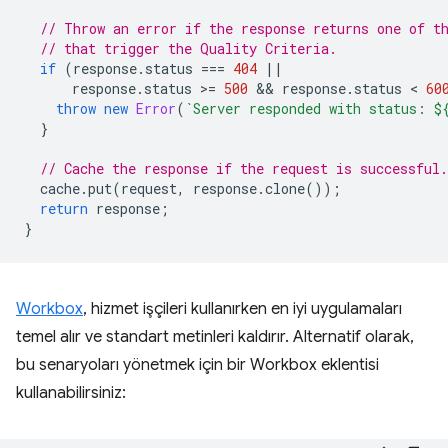
// Throw an error if the response returns one of t
// that trigger the Quality Criteria.
if
(
response
.
status
===
404
||
response
.
status
>
=
500
 && 
response
.
status
 < 
60
throw
new
Error
(
`Server responded with status: 
$
}
// Cache the response if the request is successful.
cache
.
put
(
request
,
response
.
clone
());
return
response
;
}
Workbox
, hizmet işçileri kullanırken en iyi uygulamaları
temel alır ve standart metinleri kaldırır. Alternatif olarak,
bu senaryoları yönetmek için bir Workbox eklentisi
kullanabilirsiniz: