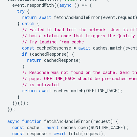
event
.
respondWith
((
async
()
=
>
{
try
{
return
await
fetchAndHandleError
(
event
.
request
}
catch
{
// Failed to load from the network. User is of
// has a status code that triggers the Quality
// Try loading from cache.
const
cachedResponse
=
await
caches
.
match
(
even
if
(
cachedResponse
)
{
return
cachedResponse
;
}
// Response was not found on the cache. Send th
// page. OFFLINE_PAGE should be pre-cached whe
// is activated.
return
await
caches
.
match
(
OFFLINE_PAGE
);
}
})());
});
async
function
fetchAndHandleError
(
request
)
{
const
cache
=
await
caches
.
open
(
RUNTIME_CACHE
);
const
response
=
await
fetch
(
request
);