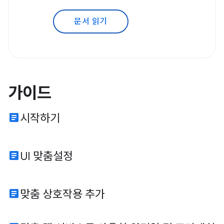
문서 읽기
가이드
article
시작하기
article
UI 맞춤설정
article
맞춤 상호작용 추가