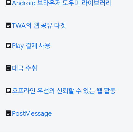
article
Android 브라우저 도우미 라이브러리
article
TWA의 웹 공유 타겟
article
Play 결제 사용
article
대금 수취
article
오프라인 우선의 신뢰할 수 있는 웹 활동
article
PostMessage