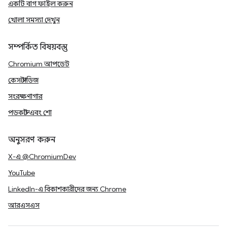
একটি বাগ ফাইল করুন
খোলা সমস্যা দেখুন
সম্পর্কিত বিষয়বস্তু
Chromium আপডেট
কেস স্টাডিজ
সংরক্ষণাগার
পডকাস্ট এবং শো
অনুসরণ করুন
X-এ @ChromiumDev
YouTube
LinkedIn-এ বিকাশকারীদের জন্য Chrome
আরএসএস