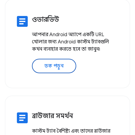
article
ওভারভিউ
আপনার Android অ্যাপে একটি URL
খোলার জন্য Android কাস্টম ট্যাবগুলি
কখন ব্যবহার করতে হবে তা জানুন৷
ডক পড়ুন
article
ব্রাউজার সমর্থন
কাস্টম ট্যাব বৈশিষ্ট্য এবং তাদের ব্রাউজার