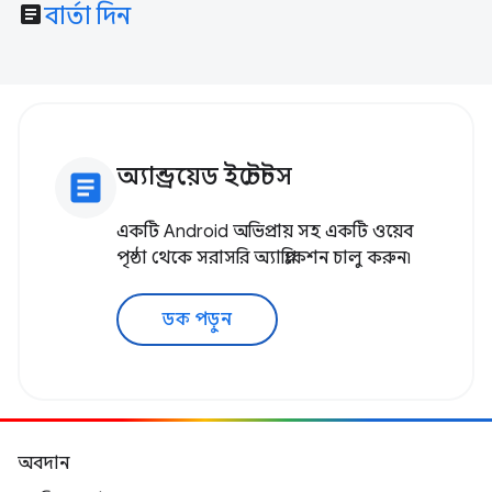
article
বার্তা দিন
অ্যান্ড্রয়েড ইন্টেন্টস
article
একটি Android অভিপ্রায় সহ একটি ওয়েব
পৃষ্ঠা থেকে সরাসরি অ্যাপ্লিকেশন চালু করুন৷
ডক পড়ুন
অবদান