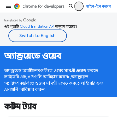
সাইন-ইন করুন
এই পৃষ্ঠাটি
Cloud Translation API
অনুবাদ করেছে।
অ্যান্ড্রয়েডে ওয়েব
অ্যান্ড্রয়েড অ্যাপ্লিকেশনগুলিতে ওয়েব সামগ্রী এম্বেড করতে
লাইব্রেরি এবং APIগুলি আবিষ্কার করুন৷ ,অ্যান্ড্রয়েড
অ্যাপ্লিকেশনগুলিতে ওয়েব সামগ্রী এম্বেড করতে লাইব্রেরি এবং
APIগুলি আবিষ্কার করুন৷
কাস্টম ট্যাব