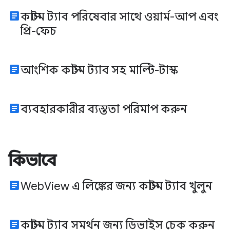
article
কাস্টম ট্যাব পরিষেবার সাথে ওয়ার্ম-আপ এবং
প্রি-ফেচ
article
আংশিক কাস্টম ট্যাব সহ মাল্টি-টাস্ক
article
ব্যবহারকারীর ব্যস্ততা পরিমাপ করুন
কিভাবে
article
WebView এ লিঙ্কের জন্য কাস্টম ট্যাব খুলুন
article
কাস্টম ট্যাব সমর্থন জন্য ডিভাইস চেক করুন