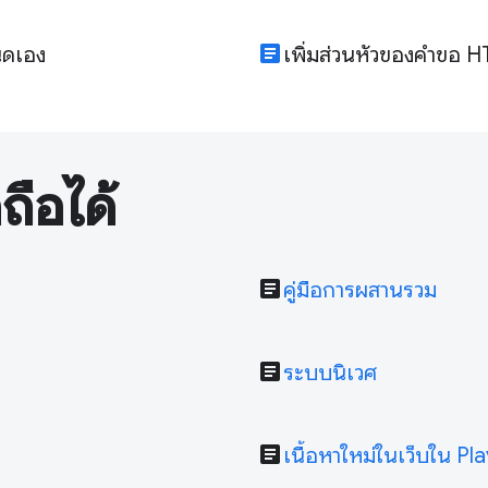
article
นดเอง
เพิ่มส่วนหัวของคำขอ HT
อถือได้
article
คู่มือการผสานรวม
article
ระบบนิเวศ
article
เนื้อหาใหม่ในเว็บใน Pla