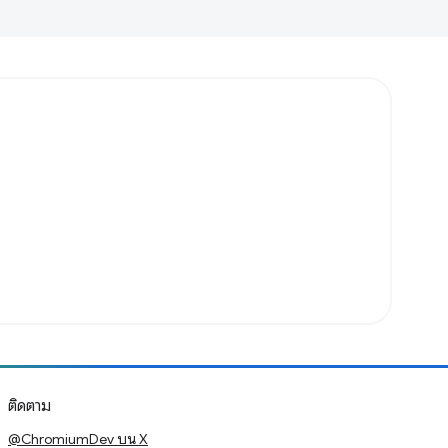
ติดตาม
@ChromiumDev บน X