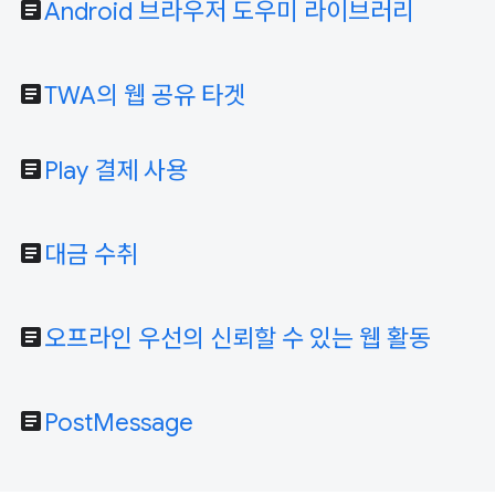
article
Android 브라우저 도우미 라이브러리
article
TWA의 웹 공유 타겟
article
Play 결제 사용
article
대금 수취
article
오프라인 우선의 신뢰할 수 있는 웹 활동
article
PostMessage