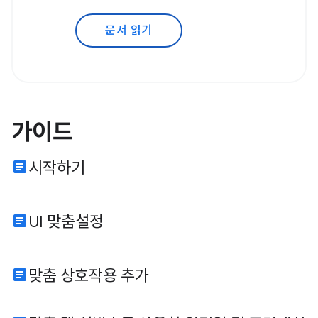
문서 읽기
가이드
article
시작하기
article
UI 맞춤설정
article
맞춤 상호작용 추가