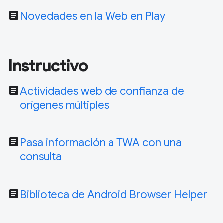
article
Novedades en la Web en Play
Instructivo
article
Actividades web de confianza de
orígenes múltiples
article
Pasa información a TWA con una
consulta
article
Biblioteca de Android Browser Helper