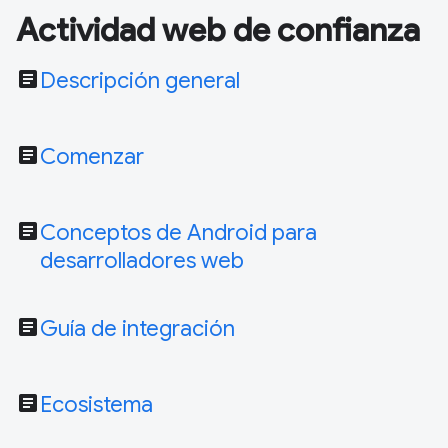
Actividad web de confianza
article
Descripción general
article
Comenzar
article
Conceptos de Android para
desarrolladores web
article
Guía de integración
article
Ecosistema