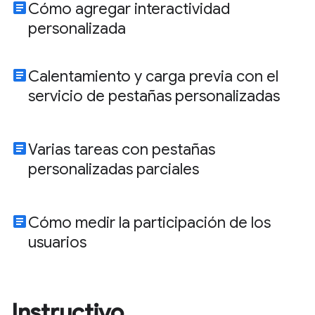
article
Cómo agregar interactividad
personalizada
article
Calentamiento y carga previa con el
servicio de pestañas personalizadas
article
Varias tareas con pestañas
personalizadas parciales
article
Cómo medir la participación de los
usuarios
Instructivo