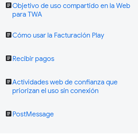
article
Objetivo de uso compartido en la Web
para TWA
article
Cómo usar la Facturación Play
article
Recibir pagos
article
Actividades web de confianza que
priorizan el uso sin conexión
article
PostMessage