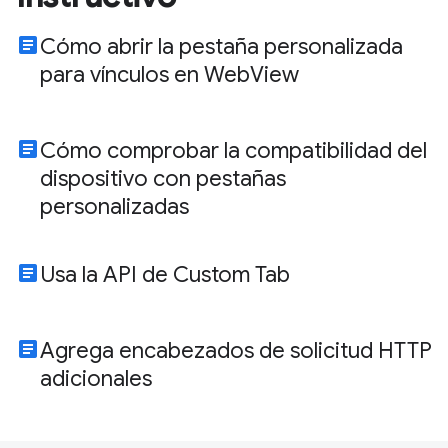
article
Cómo abrir la pestaña personalizada
para vínculos en WebView
article
Cómo comprobar la compatibilidad del
dispositivo con pestañas
personalizadas
article
Usa la API de Custom Tab
article
Agrega encabezados de solicitud HTTP
adicionales