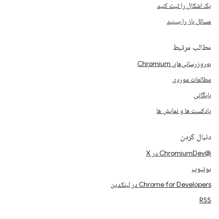
یک اشکال را ثبت کنید
مسائل باز را ببینید
مطالب مرتبط
به‌روزرسانی‌های Chromium
مطالعات موردی
بایگانی
پادکست ها و نمایش ها
دنبال کردن
@ChromiumDev در X
یوتیوب
Chrome for Developers در لینکدین
RSS