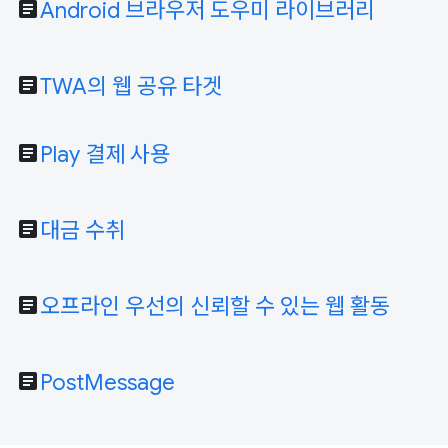
article
Android 브라우저 도우미 라이브러리
article
TWA의 웹 공유 타겟
article
Play 결제 사용
article
대금 수취
article
오프라인 우선의 신뢰할 수 있는 웹 활동
article
PostMessage