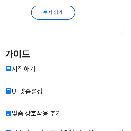
문서 읽기
가이드
article
시작하기
article
UI 맞춤설정
article
맞춤 상호작용 추가