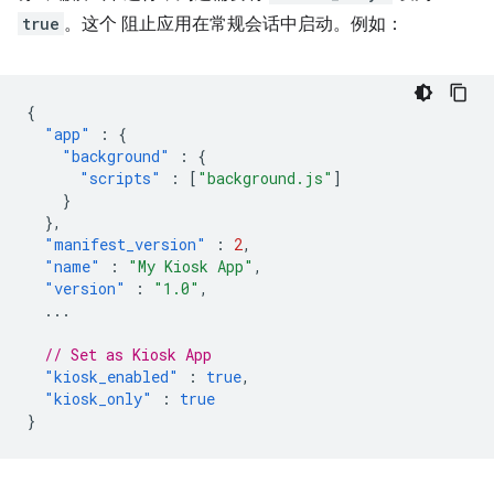
true
。这个 阻止应用在常规会话中启动。例如：
{
"app"
:
{
"background"
:
{
"scripts"
:
[
"background.js"
]
}
},
"manifest_version"
:
2
,
"name"
:
"My Kiosk App"
,
"version"
:
"1.0"
,
...
// Set as Kiosk App
"kiosk_enabled"
:
true
,
"kiosk_only"
:
true
}