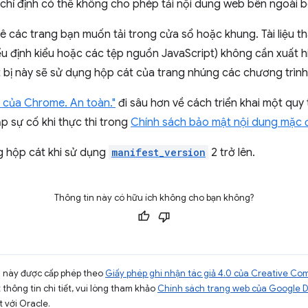
chỉ định có thể không cho phép tải nội dung web bên ngoài b
 kê các trang bạn muốn tải trong cửa sổ hoặc khung. Tài liệu
iểu định kiểu hoặc các tệp nguồn JavaScript) không cần xuất h
ết bị này sẽ sử dụng hộp cát của trang nhúng các chương trình
h của Chrome. An toàn."
đi sâu hơn về cách triển khai một quy
p sự cố khi thực thi trong
Chính sách bảo mật nội dung mặc 
ng hộp cát khi sử dụng
manifest_version
2 trở lên.
Thông tin này có hữu ích không cho bạn không?
ng này được cấp phép theo
Giấy phép ghi nhận tác giả 4.0 của Creative C
t thông tin chi tiết, vui lòng tham khảo
Chính sách trang web của Google 
t với Oracle.