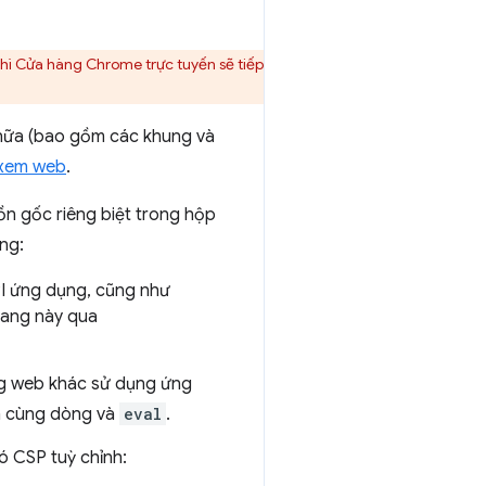
hì Cửa hàng Chrome trực tuyến sẽ tiếp
 nữa (bao gồm các khung và
 xem web
.
n gốc riêng biệt trong hộp
ng:
PI ứng dụng, cũng như
trang này qua
g web khác sử dụng ứng
ệnh cùng dòng và
eval
.
có CSP tuỳ chỉnh: