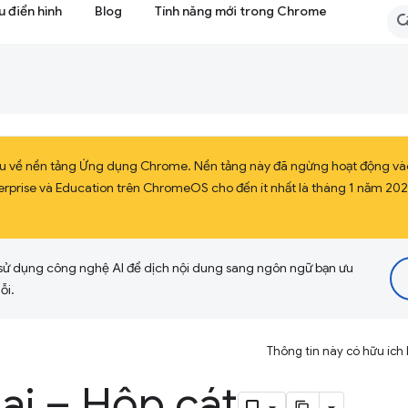
 điển hình
Blog
Tính năng mới trong Chrome
liệu về nền tảng Ứng dụng Chrome. Nền tảng này đã ngừng hoạt động v
erprise và Education trên ChromeOS cho đến ít nhất là tháng 1 năm 20
sử dụng công nghệ AI để dịch nội dung sang ngôn ngữ bạn ưu
ỗi.
Thông tin này có hữu ích
ai – Hộp cát