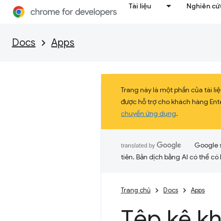
Tài liệu
Nghiên cứu
Docs
Apps
Trang này là một phần của tài 
được hỗ trợ cho khách hàng Ent
chuyển ứng dụng
.
Google 
tiên. Bản dịch bằng AI có thể có l
Trang chủ
Docs
Apps
Tệp kê kh