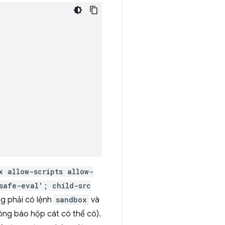
x allow-scripts allow-
safe-eval'; child-src
ng phải có lệnh
sandbox
và
ông báo hộp cát có thể có).