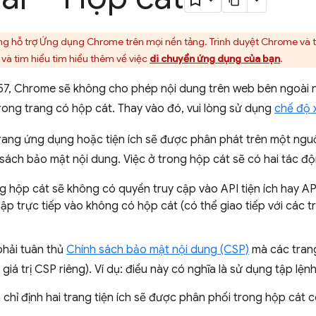
 hỗ trợ Ứng dụng Chrome trên mọi nền tảng. Trình duyệt Chrome và t
và tìm hiểu tìm hiểu thêm về việc
di chuyển ứng dụng của bạn
.
57, Chrome sẽ không cho phép nội dung trên web bên ngoài
rong trang có hộp cát. Thay vào đó, vui lòng sử dụng
chế độ
rang ứng dụng hoặc tiện ích sẽ được phân phát trên một nguồ
 sách bảo mật nội dung. Việc ở trong hộp cát sẽ có hai tác độ
g hộp cát sẽ không có quyền truy cập vào API tiện ích hay A
ập trực tiếp vào không có hộp cát (có thể giao tiếp với các 
phải tuân thủ
Chính sách bảo mật nội dung (CSP)
mà các tran
 giá trị CSP riêng). Ví dụ: điều này có nghĩa là sử dụng tập l
h chỉ định hai trang tiện ích sẽ được phân phối trong hộp cát 