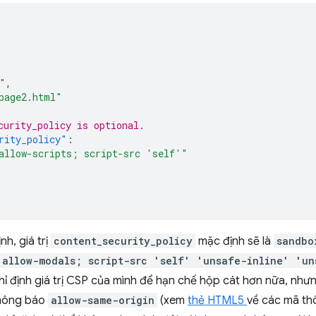
"
,
page2.html"
curity_policy is optional.
rity_policy"
:
allow-scripts; script-src 'self'"
h, giá trị
content_security_policy
mặc định sẽ là
sandbo
 allow-modals; script-src 'self' 'unsafe-inline' 'un
ỉ định giá trị CSP của mình để hạn chế hộp cát hơn nữa, như
thông báo
allow-same-origin
(xem
thẻ HTML5
về các mã th