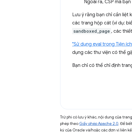
Ngoài ra, CSP mà bạn 
Lưu ý rằng bạn chỉ cần liệt
các trang hộp cát (ví dụ: b
sandboxed_page
, các thi
"Sử dụng eval trong Tiện íc
dụng các thư viện có thể gặ
Bạn chỉ có thể chỉ định tra
Trừ phi có lưu ý khác, nội dung của tra
phép theo
Giấy phép Apache 2.0
. Để biế
ký của Oracle và/hoặc các đơn vị liên kế