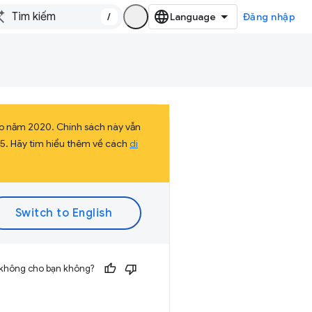
/
Đăng nhập
ào năm 2020. Chính sách này vẫn
25. Hãy tìm hiểu thêm về cách
di
 không cho bạn không?