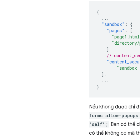
{
...
"sandbox"
:
{
"pages"
:
[
"page1.html
"directory/
]
// content_se
"content_secu
"sandbox 
],
...
}
Nếu không được chỉ địn
forms allow-popups
'self';
Bạn có thể ch
có thể không có mã 