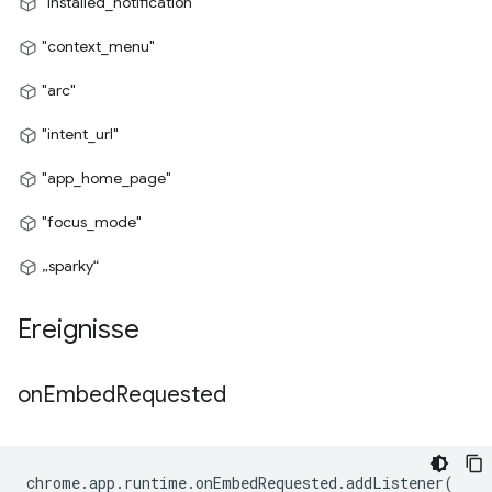
"installed_notification"
"context_menu"
"arc"
"intent_url"
"app_home_page"
"focus_mode"
„sparky“
Ereignisse
on
Embed
Requested
chrome
.
app
.
runtime
.
onEmbedRequested
.
addListener
(