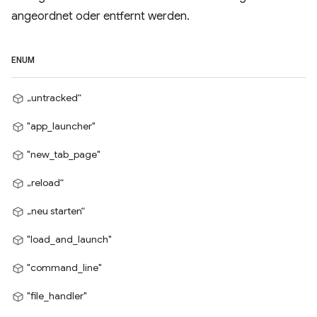
angeordnet oder entfernt werden.
ENUM
„untracked“
"app_launcher"
"new_tab_page"
„reload“
„neu starten“
"load_and_launch"
"command_line"
"file_handler"