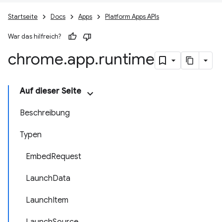
Startseite
Docs
Apps
Platform Apps APIs
War das hilfreich?
chrome
.
app
.
runtime
Auf dieser Seite
Beschreibung
Typen
EmbedRequest
LaunchData
LaunchItem