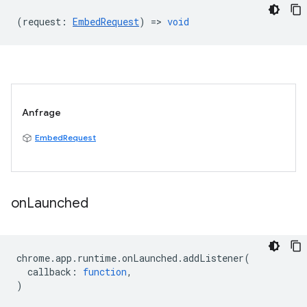
(
request
:
EmbedRequest
) =>
void
Anfrage
EmbedRequest
on
Launched
chrome
.
app
.
runtime
.
onLaunched
.
addListener
(
callback
:
function
,
)