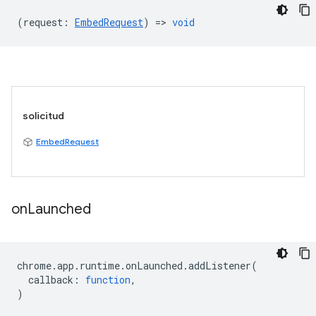
(
request
:
EmbedRequest
) =>
void
solicitud
EmbedRequest
on
Launched
chrome
.
app
.
runtime
.
onLaunched
.
addListener
(
callback
:
function
,
)