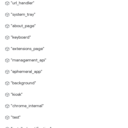
"url_handler"
"system_tray"
"about_page"
"keyboard"
"extensions_page"
"management_api"
"ephemeral_app"
"background"
"kiosk"
"chrome_internal"
"test"