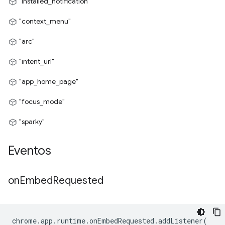
"installed_notification"
"context_menu"
"arc"
"intent_url"
"app_home_page"
"focus_mode"
"sparky"
Eventos
on
Embed
Requested
chrome
.
app
.
runtime
.
onEmbedRequested
.
addListener
(