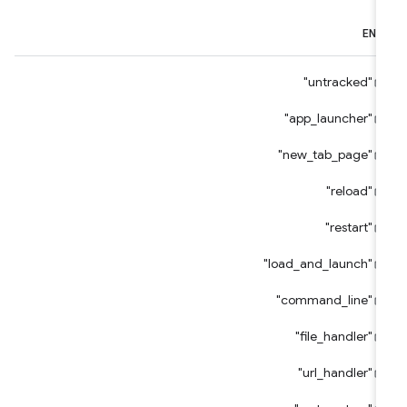
ENU
"untracked"
"app_launcher"
"new_tab_page"
"reload"
"restart"
"load_and_launch"
"command_line"
"file_handler"
"url_handler"