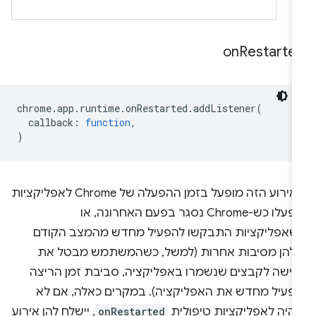
on
Restarte
chrome
.
app
.
runtime
.
onRestarted
.
addListener
(
callback
:
function
,
)
האירוע הזה מופעל בזמן ההפעלה של Chrome לאפליקציות
שפעלו כש-Chrome נסגר בפעם האחרונה, או
שאפליקציות התבקשו להפעיל מחדש מהמצב הקודם
להן מסיבות אחרות (למשל, כשהמשתמש מבטל את
גישה לקבצים שנשמרו באפליקציה, סביבת זמן הריצה
פעיל מחדש את האפליקציה). במקרים כאלה, אם לא
היה לאפליקציות טיפולית
onRestarted
, יישלח להן אירוע