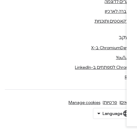
קרים לדוגמה
ברה לארכיון
דקאסטים ותוכניות
עקב
Chr ב-X
YouTub
Ch למפתחים ב-LinkedIn
RS
נאים
פרטיות
Manage cookies