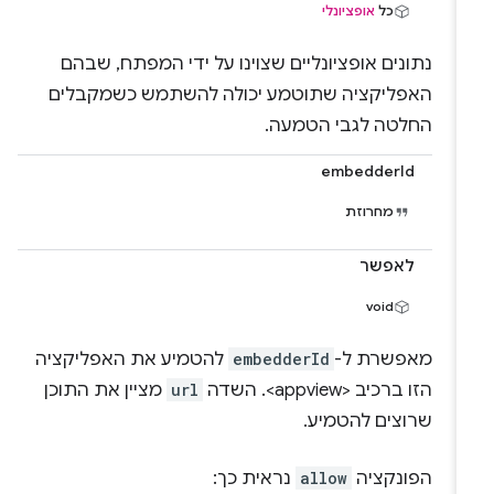
כל
אופציונלי
נתונים אופציונליים שצוינו על ידי המפתח, שבהם
האפליקציה שתוטמע יכולה להשתמש כשמקבלים
החלטה לגבי הטמעה.
embedderId
מחרוזת
לאפשר
void
מאפשרת ל-
embedderId
להטמיע את האפליקציה
הזו ברכיב <appview>. השדה
url
מציין את התוכן
שרוצים להטמיע.
הפונקציה
allow
נראית כך: