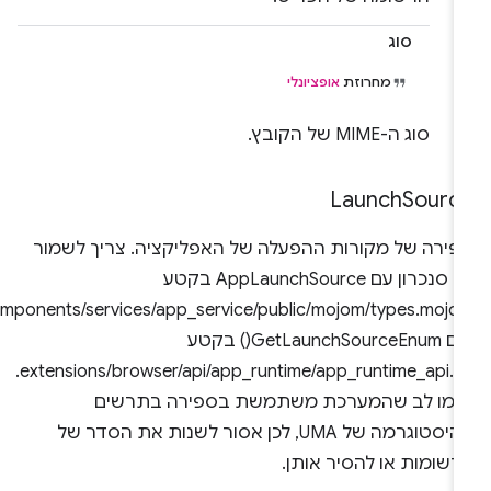
סוג
מחרוזת
אופציונלי
סוג ה-MIME של הקובץ.
Launch
Sourc
פירה של מקורות ההפעלה של האפליקציה. צריך לשמור
על סנכרון עם AppLaunchSource בקטע
components/services/app_service/public/mojom/types.mojom,
ועם GetLaunchSourceEnum() בקטע
extensions/browser/api/app_runtime/app_runtime_api.cc.
ימו לב שהמערכת משתמשת בספירה בתרשים
ההיסטוגרמה של UMA, לכן אסור לשנות את הסדר של
רשומות או להסיר אותן.