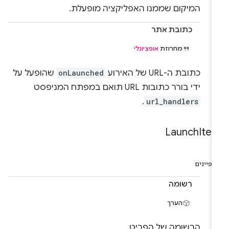
המיקום שממנו האפליקציה מופעלת.
כתובת אתר
מחרוזת
אופציונלי
כתובת ה-URL של האירוע
onLaunched
שהופעל על
ידי בורר כתובות URL תואם במפתח המניפסט
.
url_handlers
Launch
Ite
פיינים
רשומה
הערך
הרשומה של הפריט.