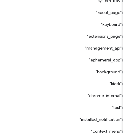
"system_tray"
"about_page"
"keyboard"
"extensions_page"
"management_api"
"ephemeral_app"
"background"
"kiosk"
"chrome_internal"
"test"
"installed_notification"
"context_menu"