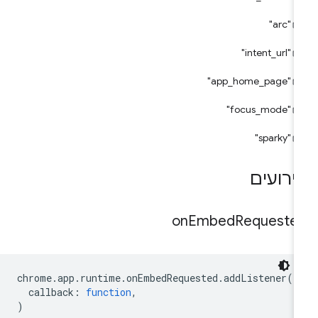
"arc"
"intent_url"
"app_home_page"
"focus_mode"
"sparky"
ירועים
on
Embed
Requeste
chrome
.
app
.
runtime
.
onEmbedRequested
.
addListener
(
callback
:
function
,
)