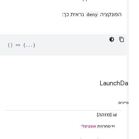
הפונקציה
deny
נראית כך:
() => {...}
Launch
Dat
פיינים
id [מזהה]
מחרוזת
אופציונלי