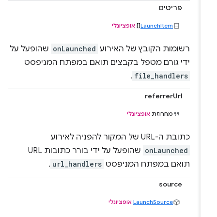
פריטים
LaunchItem
[]
אופציונלי
רשומות הקובץ של האירוע
onLaunched
שהופעל על
ידי גורם מטפל בקבצים תואם במפתח המניפסט
.
file_handlers
referrerUrl
מחרוזת
אופציונלי
כתובת ה-URL של המקור להפניה לאירוע
onLaunched
שהופעל על ידי בורר כתובות URL
תואם במפתח המניפסט
url_handlers
.
source
LaunchSource
אופציונלי