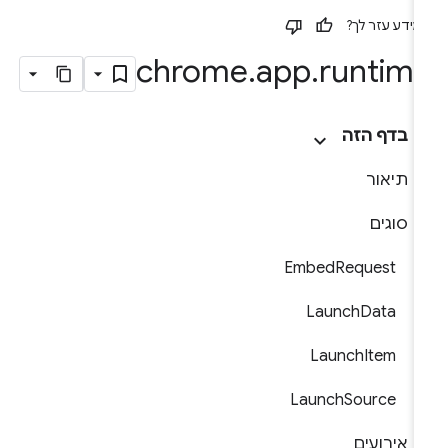
ידע עזר לך?
chrome
.
app
.
runtim
בדף הזה
תיאור
סוגים
EmbedRequest
LaunchData
LaunchItem
LaunchSource
אירועים