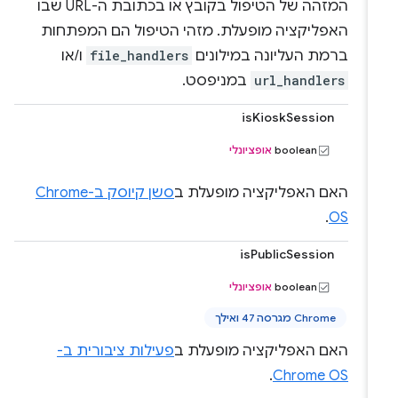
המזהה של הטיפול בקובץ או בכתובת ה-URL שבו
האפליקציה מופעלת. מזהי הטיפול הם המפתחות
ברמת העליונה במילונים
file_handlers
ו/או
url_handlers
במניפסט.
isKioskSession
boolean
אופציונלי
האם האפליקציה מופעלת ב
סשן קיוסק ב-Chrome
.
OS
isPublicSession
boolean
אופציונלי
Chrome מגרסה 47 ואילך
האם האפליקציה מופעלת ב
פעילות ציבורית ב-
.
Chrome OS