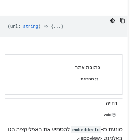
(
url
:
string
) => {...}
כתובת אתר
מחרוזת
דחייה
void
מונעת מ-
embedderId
להטמיע את האפליקציה הזו
באלמנט <appview>.