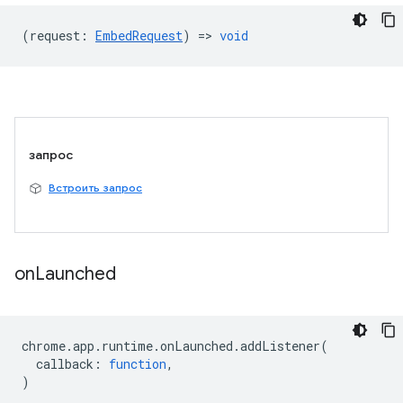
(
request
:
EmbedRequest
) =>
void
запрос
Встроить запрос
on
Launched
chrome
.
app
.
runtime
.
onLaunched
.
addListener
(
callback
:
function
,
)