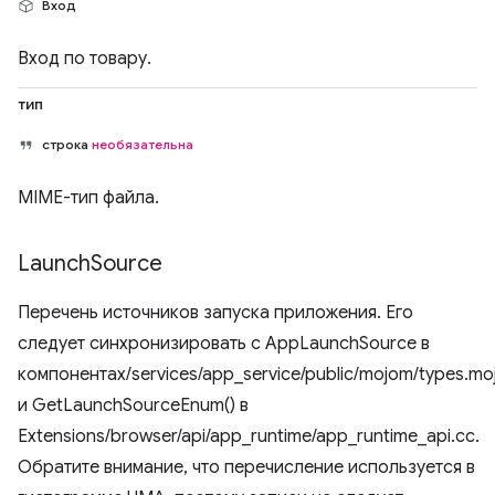
Вход
Вход по товару.
тип
строка
необязательна
MIME-тип файла.
Launch
Source
Перечень источников запуска приложения. Его
следует синхронизировать с AppLaunchSource в
компонентах/services/app_service/public/mojom/types.m
и GetLaunchSourceEnum() в
Extensions/browser/api/app_runtime/app_runtime_api.cc.
Обратите внимание, что перечисление используется в