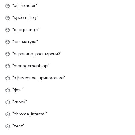
"url_handler"
"system_tray"
"о_странице"
"клавиатура"
"страница_расширений"
"management_api"
"эфемерное_приложение"
"фон"
"киоск"
"chrome_internal"
"тест"