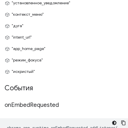
"установленное_уведомление"
"контекст_меню"
"дуга"
"intent_url"
"app_home_page"
"режим_фокуса"
"искристый"
События
on
Embed
Requested
chrome
.
app
.
runtime
.
onEmbedRequested
.
addListener
(