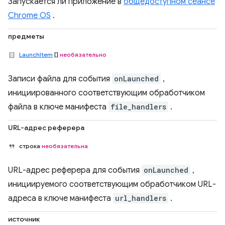
Запускается ли приложение в
общедоступном сеансе
Chrome OS
.
предметы
LaunchItem
[]
необязательно
Записи файла для события
onLaunched
,
инициированного соответствующим обработчиком
файла в ключе манифеста
file_handlers
.
URL-адрес реферера
строка
необязательна
URL-адрес реферера для события
onLaunched
,
инициируемого соответствующим обработчиком URL-
адреса в ключе манифеста
url_handlers
.
источник