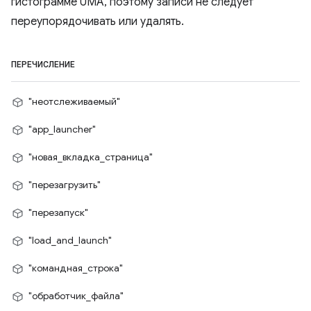
гистограмме UMA, поэтому записи не следует
переупорядочивать или удалять.
ПЕРЕЧИСЛЕНИЕ
"неотслеживаемый"
"app_launcher"
"новая_вкладка_страница"
"перезагрузить"
"перезапуск"
"load_and_launch"
"командная_строка"
"обработчик_файла"