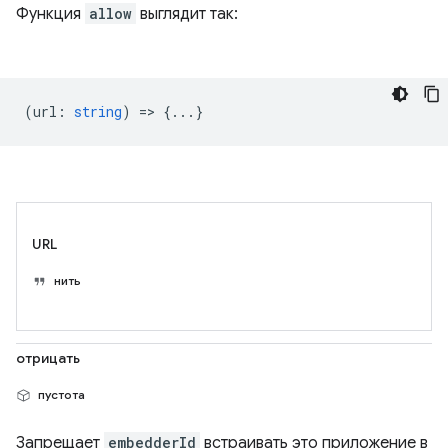
Функция
allow
выглядит так:
(
url
:
string
) => {...}
URL
нить
отрицать
пустота
Запрещает
embedderId
встраивать это приложение в