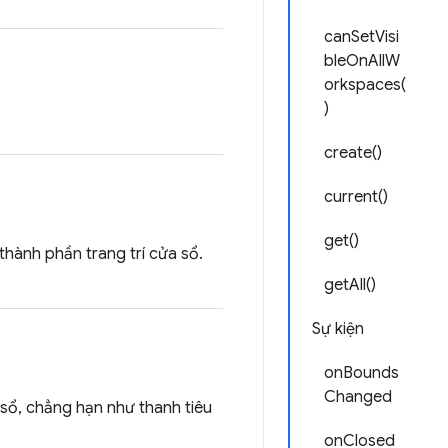
canSetVisi
bleOnAllW
orkspaces(
)
create()
current()
get()
thành phần trang trí cửa sổ.
getAll()
Sự kiện
onBounds
Changed
a sổ, chẳng hạn như thanh tiêu
onClosed