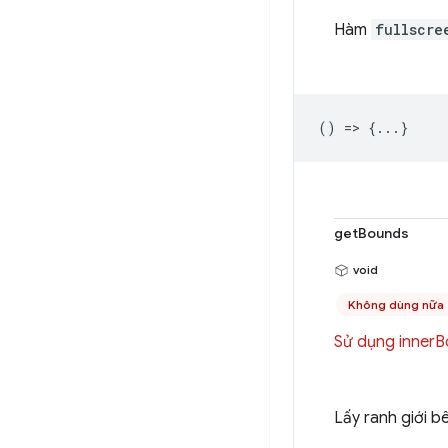
Hàm
fullscre
() => {...}
getBounds
void
Không dùng nữa
Sử dụng inner
Lấy ranh giới 