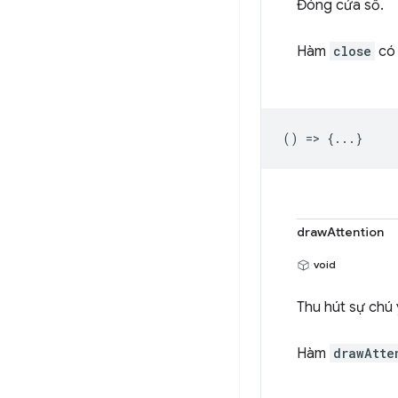
Đóng cửa sổ.
Hàm
close
có 
() => {...}
drawAttention
void
Thu hút sự chú 
Hàm
drawAtte