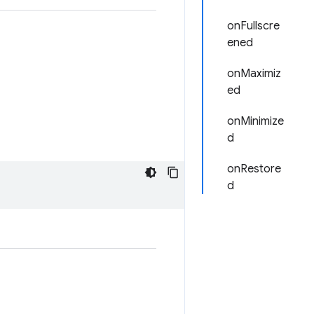
onFullscre
ened
onMaximiz
ed
onMinimize
d
onRestore
d