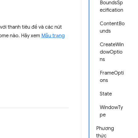
BoundsSp
ecification
ContentBo
ới thanh tiêu đề và các nút
unds
hrome nào. Hãy xem
Mẫu trạng
CreateWin
dowOptio
ns
FrameOpti
ons
State
WindowTy
pe
Phương
thức