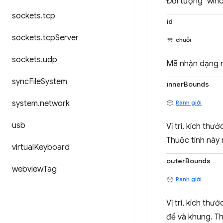
Đối tượng "win
sockets
.
tcp
id
sockets
.
tcp
Server
chuỗi
sockets
.
udp
Mã nhận dạng 
sync
File
System
innerBounds
system
.
network
Ranh giới
usb
Vị trí, kích th
Thuộc tính này 
virtual
Keyboard
outerBounds
webview
Tag
Ranh giới
Vị trí, kích th
đề và khung. Th