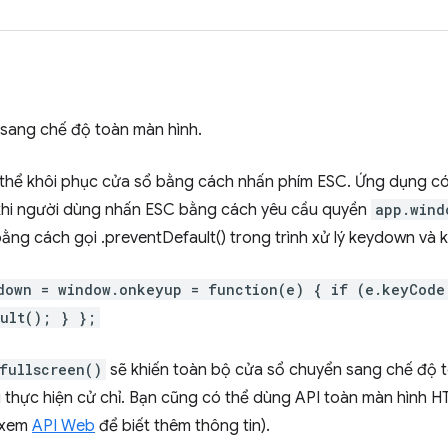
sang chế độ toàn màn hình.
thể khôi phục cửa sổ bằng cách nhấn phím ESC. Ứng dụng có
 khi người dùng nhấn ESC bằng cách yêu cầu quyền
app.wind
bằng cách gọi .preventDefault() trong trình xử lý keydown và 
down = window.onkeyup = function(e) { if (e.keyCode
ult(); } };
fullscreen()
sẽ khiến toàn bộ cửa sổ chuyển sang chế độ 
 thực hiện cử chỉ. Bạn cũng có thể dùng API toàn màn hình 
(xem
API Web
để biết thêm thông tin).