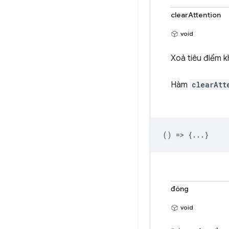
clearAttention
void
Xoá tiêu điểm k
Hàm
clearAtt
() => {...}
đóng
void