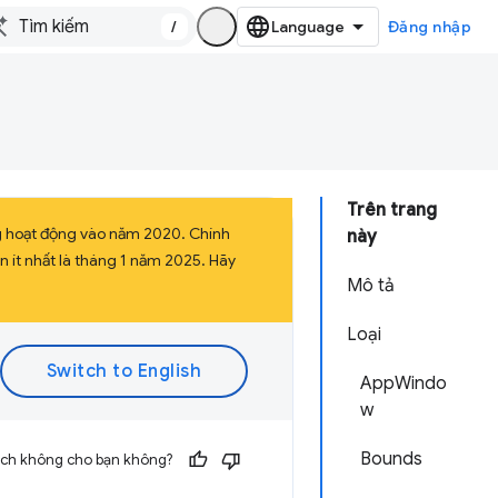
/
Đăng nhập
Trên trang
g hoạt động vào năm 2020. Chính
này
 ít nhất là tháng 1 năm 2025. Hãy
Mô tả
Loại
AppWindo
w
Bounds
 ích không cho bạn không?