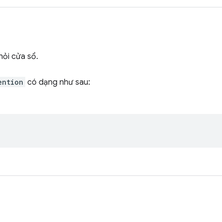
hỏi cửa sổ.
ention
có dạng như sau: