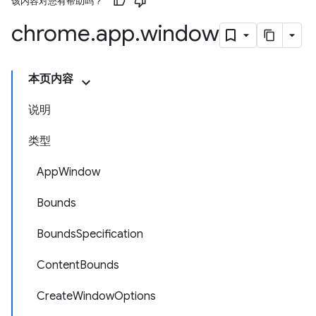
该内容对您有帮助吗？
chrome
.
app
.
window
本页内容
说明
类型
AppWindow
Bounds
BoundsSpecification
ContentBounds
CreateWindowOptions