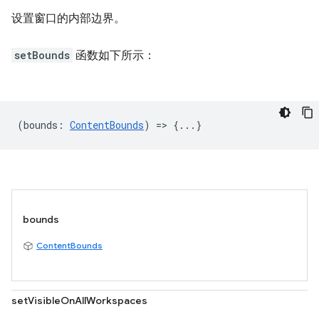
设置窗口的内部边界。
setBounds
函数如下所示：
(
bounds
:
ContentBounds
) => {...}
bounds
ContentBounds
setVisibleOnAllWorkspaces