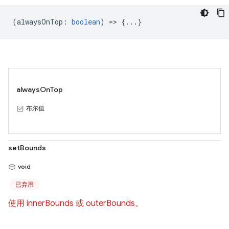
(
alwaysOnTop
:
boolean
) => {...}
alwaysOnTop
布尔值
setBounds
void
已弃用
使用 innerBounds 或 outerBounds。